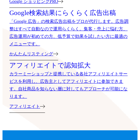
Google ショッピングPRO
Google検索結果に
らくらく広告出稿
「Google 広告」の検索広告出稿をプロが代行します。広告調
整はすべて自動なので運用らくらく。集客・売上に悩む方、
広告運用が初めての方、低予算で効果を試したい方に最適の
メニューです。
かんたんリスティング
アフィリエイトで
認知拡大
カラーミーショップと提携している各社アフィリエイトサー
ビスを利用し、広告主としてアフィリエイトに参加できま
す。自社商品を知らない層に対してもアプローチが可能にな
ります。
アフィリエイト