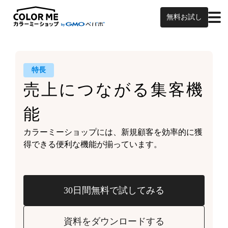
無料お試し
特長
売上につながる
集客機
能
カラーミーショップには、
新規顧客を効率的に獲
得できる
便利な機能が揃っています。
30日間無料で試してみる
資料をダウンロードする