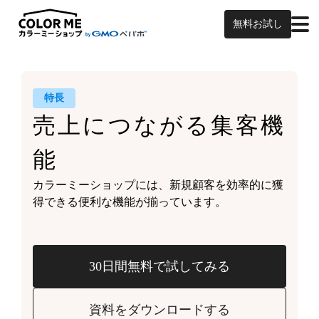
無料お試し
特長
売上につながる
集客機
能
カラーミーショップには、
新規顧客を効率的に獲
得できる
便利な機能が揃っています。
30日間無料で試してみる
資料をダウンロードする