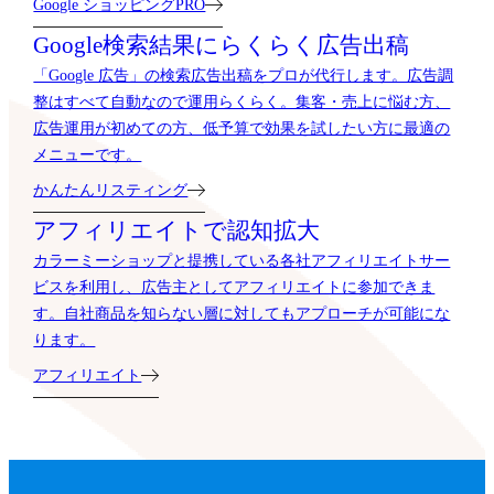
Google ショッピングPRO
Google検索結果に
らくらく広告出稿
「Google 広告」の検索広告出稿をプロが代行します。広告調
整はすべて自動なので運用らくらく。集客・売上に悩む方、
広告運用が初めての方、低予算で効果を試したい方に最適の
メニューです。
かんたんリスティング
アフィリエイトで
認知拡大
カラーミーショップと提携している各社アフィリエイトサー
ビスを利用し、広告主としてアフィリエイトに参加できま
す。自社商品を知らない層に対してもアプローチが可能にな
ります。
アフィリエイト