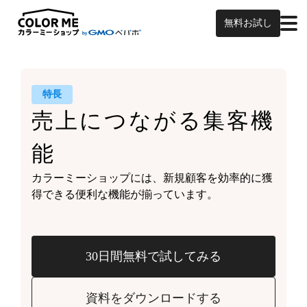
無料お試し
特長
売上につながる
集客機
能
カラーミーショップには、
新規顧客を効率的に獲
得できる
便利な機能が揃っています。
30日間無料で試してみる
資料をダウンロードする