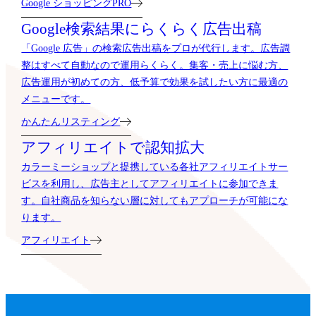
Google ショッピングPRO
Google検索結果に
らくらく広告出稿
「Google 広告」の検索広告出稿をプロが代行します。広告調
整はすべて自動なので運用らくらく。集客・売上に悩む方、
広告運用が初めての方、低予算で効果を試したい方に最適の
メニューです。
かんたんリスティング
アフィリエイトで
認知拡大
カラーミーショップと提携している各社アフィリエイトサー
ビスを利用し、広告主としてアフィリエイトに参加できま
す。自社商品を知らない層に対してもアプローチが可能にな
ります。
アフィリエイト