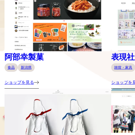
阿部幸製菓
表現社 c
食品
新潟県
雑貨・家具
ショップを見る
ショップを