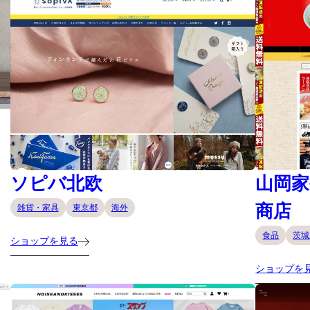
ソピバ北欧
山岡家
商店
雑貨・家具
東京都
海外
食品
茨城
ショップを見る
ショップを