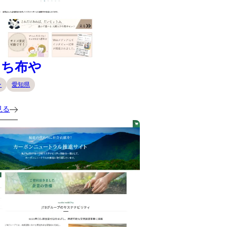
にち布や
ン
愛知県
見る