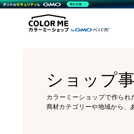
商材一覧を見る
無料診断
Wor
代行
運営サポート
機能一覧を見る
プラ
越境
料金
事例
デザ
事例
サポート一覧を見る
プレ
ブラ
事例
設定
プラン・料金一覧を見る
ラー
お役立ち資料を見る
さま
ショ
開発
レギ
売上
ショ
ショップ
顧客
モバ
複数
カラーミーショップで作られ
商材カテゴリーや地域から、