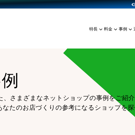
dPress導入
雑貨販売
サービスを見る
運営ノウハウを見る
ンを見る
プランを比較する
EC（海外販売）
を見る
事例資料をみる
イン制作代行
イベント・セミナー
ミアム
料金シミュレーション
特長
料金
事例
ンディングの強化
インタビュー
食品
代行
コミュニティイベントCart
ジ
他社サービスとの比較
ざまな販売方法
ップ事例
ファッション
・API連携代行
よむよむカラーミー
ュラー
につながる集客
雑貨
YouTubeチャンネル
ッピングカート
事例
ロイヤリティを向上
イルアプリ
店舗との連携
た、さまざまなネットショップの事例をご紹介
あなたのお店づくりの参考になるショップを探