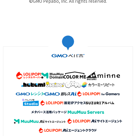
©GMO Pepabo, Inc. All rights reserved.