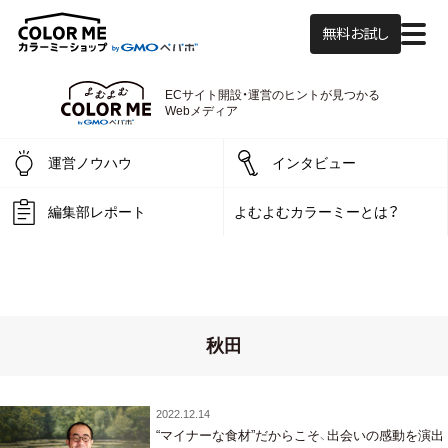
無料お試し
ECサイト開設・運営の
ヒントが見つかる
よむよむカラーミー
Webメディア
運営ノウハウ
インタビュー
編集部レポート
よむよむカラーミーとは？
秋田
2022.12.14
“マイナーな食材”だからこそ、出会いの感動を演出