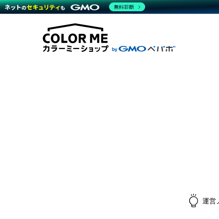
無料診断
商材一覧を見る
越境E
代行
運営サポート
機能一覧を見る
プラ
料金
事例
事例
デザ
ブラン
サポート一覧を見る
プレミ
事例
プラン・料金一覧を見る
設定
さま
お役立ち資料を見る
ラー
ショ
開発・
売上
レギ
ショッ
顧客
モバ
複数
運営