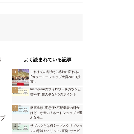
サ
よく読まれている記事
これまでの努力が、感動に変わる。
「カラーミーショップ大賞2019」授
賞
...
Instagramのフォロワーをガツンと
増やす！超大事な4つのポイント
徹底比較！宅急便・宅配業者の料金
はどこが安い？ネットショップで選
ープ
ぶなら
...
サブスクとは何？サブスクリプショ
ンの意味やメリット、事例・サービ