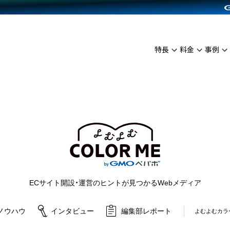
C（海外販売）
雑貨販売
サービスを見る
運営ノウハウを見る
ンを見る
プランを比較する
を見る
事例資料をみる
イン制作代行
イベント・セミナー
ディングの強化
アム
料金シミュレーション
インタビュー
食品
特長
料金
事例
代行
コミュニティイベントCarty
ざまな販売方法
ジ
他社サービスとの比較
ップ事例
ファッション
API連携代行
よむよむカラーミー
につながる集客
ュラー
雑貨
YouTubeチャンネル
ピングカート
ロイヤリティを向上
よむよむカラーミ
イルアプリ
店舗との連携
ECサイト開設・運営のヒントが見つかるWebメディア
ノウハウ
インタビュー
編集部レポート
よむよむカラ