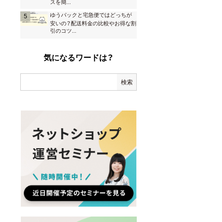
スを簡
...
ゆうパックと宅急便ではどっちが
安いの？配送料金の比較やお得な割
引のコツ
...
気になるワードは？