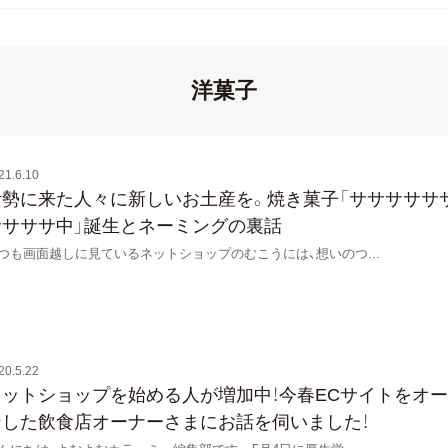
洋菓子
21.6.10
伊勢に来た人々に新しいお土産を。焼き菓子「サササササ
ササササ中」誕生とネーミングの裏話
つも画面越しに見ているネットショップのむこうには、想いのつ
...
20.5.22
ネットショップを始める人が増加中！今春ECサイトをオ
ンした飲食店オーナーさまにお話を伺いました！