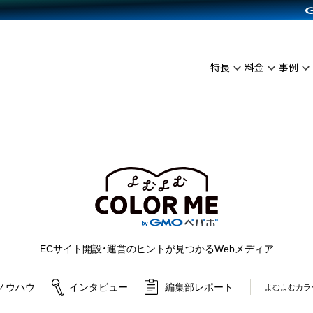
C（海外販売）
雑貨販売
サービスを見る
運営ノウハウを見る
ンを見る
プランを比較する
を見る
事例資料をみる
イン制作代行
イベント・セミナー
ディングの強化
アム
料金シミュレーション
インタビュー
食品
特長
料金
事例
代行
コミュニティイベントCarty
ざまな販売方法
ジ
他社サービスとの比較
ップ事例
ファッション
API連携代行
よむよむカラーミー
につながる集客
ュラー
雑貨
YouTubeチャンネル
ピングカート
ロイヤリティを向上
よむよむカラーミ
イルアプリ
店舗との連携
ECサイト開設・運営のヒントが見つかるWebメディア
ノウハウ
インタビュー
編集部レポート
よむよむカラ