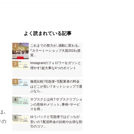
よく読まれている記事
これまでの努力が、感動に変わる。
「カラーミーショップ大賞2019」授
賞
...
Instagramのフォロワーをガツンと
増やす！超大事な4つのポイント
徹底比較！宅急便・宅配業者の料金
はどこが安い？ネットショップで選
ぶなら
...
サブスクとは何？サブスクリプショ
ンの意味やメリット、事例・サービ
スを簡
...
は、
ゆうパックと宅急便ではどっちが
りの
安いの？配送料金の比較やお得な割
引のコツ
...