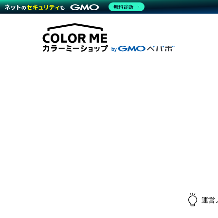
無料診断
商材一覧を見る
越境E
代行
運営サポート
機能一覧を見る
プラ
料金
事例
事例
デザ
ブラン
サポート一覧を見る
プレミ
事例
プラン・料金一覧を見る
設定
さま
お役立ち資料を見る
ラー
ショ
開発・
売上
レギ
ショッ
顧客
モバ
複数
運営