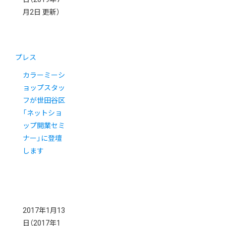
月2日 更新）
プレス
カラーミーシ
ョップスタッ
フが世田谷区
「ネットショ
ップ開業セミ
ナー」に登壇
します
2017年1月13
日
（2017年1