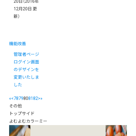
20日
（2016年
12月20日 更
新）
機能改善
管理者ページ
ログイン画面
のデザインを
変更いたしま
した
«
<
78
79
80
81
82
>
»
その他
トップサイド
よむよむカラーミー