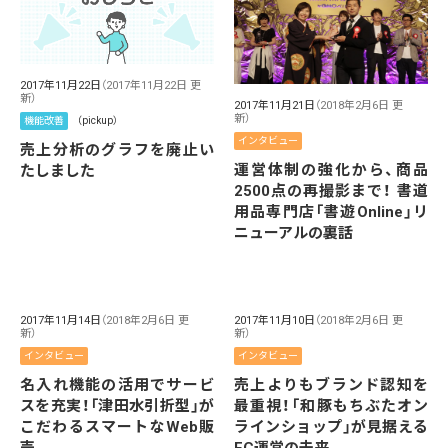
2017年11月22日
（2017年11月22日 更
新）
2017年11月21日
（2018年2月6日 更
新）
機能改善
（pickup）
インタビュー
売上分析のグラフを廃止い
運営体制の強化から、商品
たしました
2500点の再撮影まで！ 書道
用品専門店「書遊Online」リ
ニューアルの裏話
2017年11月14日
（2018年2月6日 更
2017年11月10日
（2018年2月6日 更
新）
新）
インタビュー
インタビュー
名入れ機能の活用でサービ
売上よりもブランド認知を
スを充実！「津田水引折型」が
最重視！「和豚もちぶたオン
こだわるスマートなWeb販
ラインショップ」が見据える