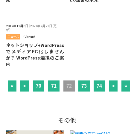
売
EC運営の未来
2017年11月8日
（2021年7月21日 更
新）
ニュース
（pickup）
ネットショップ+WordPress
でメディアEC化しません
か？ WordPress連携のご案
内
«
<
70
71
72
73
74
>
»
その他