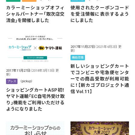
カラーミーショップオフィ
使用されたクーポンコード
シャルパートナー「取次店交
を受注情報に表示するよう
流会」を開催しました
にしました
2017年11月27日
（2021年4月2日 更
新）
機能改善
新しいショッピングカート
2017年11月27日
（2018年3月13日 更
でコンビニや宅急便センタ
新）
ーでの商品受取が利用可能
プレス
（pickup）
に！【新カゴプロジェクト通
ショッピングカートASP初！
信 Vol.11】
ヤマト運輸「EC自宅外受け取
り」機能をご利用いただける
ようになりました