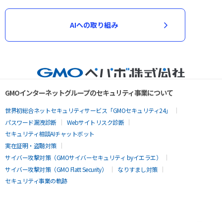
AIへの取り組み
GMOインターネットグループのセキュリティ事業について
世界初総合ネットセキュリティサービス「GMOセキュリティ24」
パスワード漏洩診断
Webサイトリスク診断
セキュリティ相談AIチャットボット
実在証明・盗聴対策
サイバー攻撃対策（GMOサイバーセキュリティ byイエラエ）
サイバー攻撃対策（GMO Flatt Security）
なりすまし対策
セキュリティ事業の軌跡