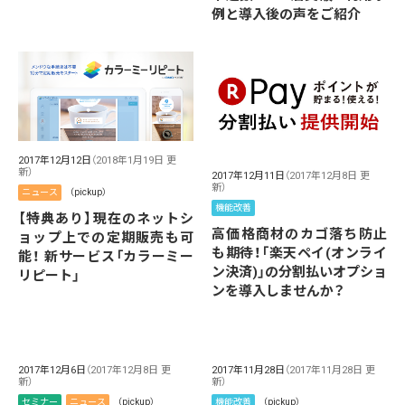
例と導入後の声をご紹介
2017年12月12日
（2018年1月19日 更
新）
2017年12月11日
（2017年12月8日 更
新）
ニュース
（pickup）
機能改善
【特典あり】現在のネットシ
高価格商材のカゴ落ち防止
ョップ上での定期販売も可
も期待！「楽天ペイ(オンライ
能！ 新サービス「カラーミー
ン決済)」の分割払いオプショ
リピート」
ンを導入しませんか？
2017年12月6日
（2017年12月8日 更
2017年11月28日
（2017年11月28日 更
新）
新）
セミナー
ニュース
（pickup）
機能改善
（pickup）