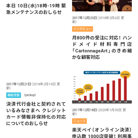
本日 10日(水)18時-19時 緊
急メンテナンスのおしらせ
2017年12月25日
（2018年2月6日 更
新）
インタビュー
月800件の受注に対応！ ハン
ドメイド材料専門店
「CartonnageArt」のきめ細
かな顧客対応
2017年12月21日
（2018年2月14日 更
新）
機能改善
（pickup）
決済代行会社と契約されて
いるみなさまへ クレジット
2017年12月18日
（2020年1月30日 更
新）
カード情報非保持化の対応
ニュース
についてのおしらせ
楽天ペイ（オンライン決済）
申込数 1000店突破！ 利用事