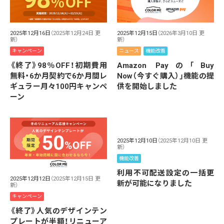
2025年12月16日
（2025年12月24日 更
2025年12月15日
（2026年3月10日 更
新）
新）
キャンペーン
ニュース
機能改善
《終了》98％OFF！初期費用
Amazon Payの「Buy
無料・6か月契約で6か月間レ
Now（今すぐ購入）」機能の提
ギュラー月々100円キャンペ
供を開始しました
ーン
2025年12月10日
（2025年12月10日 更
新）
機能改善
利用不可配送設定の一括更
2025年12月12日
（2025年12月15日 更
新が可能になりました
新）
キャンペーン
《終了》人気のデザインテン
プレートが半額！リニューア