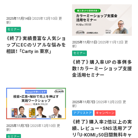
2025年11月14日
（2025年12月10日 更
新）
セミナー
《終了》実績豊富な人気ショ
2025年11月11日
（2025年11月12日 更
ップにECのリアルな悩みを
新）
相談！ 「Carty in 東京」
セミナー
《終了》購入率UPの事例多
数！カラーミーショップ支援
金活用セミナー
2025年11月7日
（2025年12月22日 更
新）
アプリストア
キャンペーン
《終了》購入率2倍以上の実
2025年11月7日
（2025年12月10日 更
績、レビュー・SNS活用アプ
新）
リ「U-KOMI」50日間無料キャ
セミナー