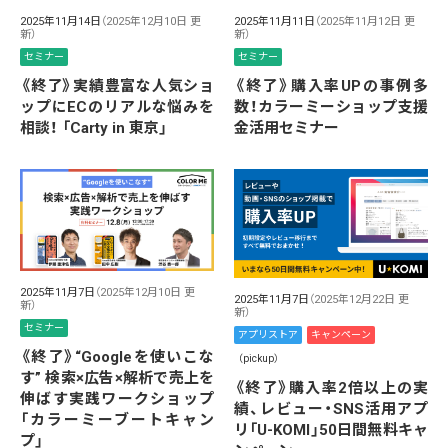
2025年11月14日
（2025年12月10日 更
2025年11月11日
（2025年11月12日 更
新）
新）
セミナー
セミナー
《終了》実績豊富な人気ショ
《終了》購入率UPの事例多
ップにECのリアルな悩みを
数！カラーミーショップ支援
相談！ 「Carty in 東京」
金活用セミナー
2025年11月7日
（2025年12月10日 更
2025年11月7日
（2025年12月22日 更
新）
新）
セミナー
アプリストア
キャンペーン
《終了》“Googleを使いこな
（pickup）
す” 検索×広告×解析で売上を
《終了》購入率2倍以上の実
伸ばす実践ワークショップ
績、レビュー・SNS活用アプ
「カラーミーブートキャン
リ「U-KOMI」50日間無料キャ
プ」