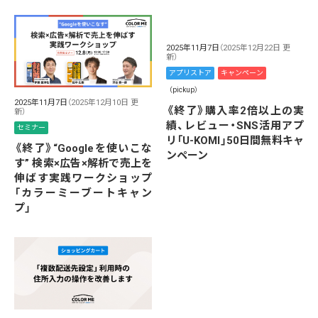
2025年11月7日
（2025年12月22日 更
新）
アプリストア
キャンペーン
（pickup）
2025年11月7日
（2025年12月10日 更
《終了》購入率2倍以上の実
新）
績、レビュー・SNS活用アプ
セミナー
リ「U-KOMI」50日間無料キャ
《終了》“Googleを使いこな
ンペーン
す” 検索×広告×解析で売上を
伸ばす実践ワークショップ
「カラーミーブートキャン
プ」