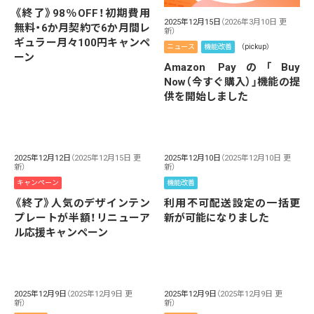
《終了》98％OFF！初期費用
2025年12月15日
（2026年3月10日 更
無料・6か月契約で6か月間レ
新）
ギュラー月々100円キャンペ
ニュース
機能改善
（pickup）
ーン
Amazon Payの「Buy
Now（今すぐ購入）」機能の提
供を開始しました
2025年12月12日
（2025年12月15日 更
2025年12月10日
（2025年12月10日 更
新）
新）
キャンペーン
機能改善
《終了》人気のデザインテン
利用不可配送設定の一括更
プレートが半額！リニューア
新が可能になりました
ル応援キャンペーン
2025年12月9日
（2025年12月9日 更
2025年12月9日
（2025年12月9日 更
新）
新）