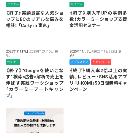
セミナー
セミナー
《終了》実績豊富な人気ショ
《終了》購入率UPの事例多
ップにECのリアルな悩みを
数！カラーミーショップ支援
相談！ 「Carty in 東京」
金活用セミナー
2025年11月7日
（2025年12月10日 更
2025年11月7日
（2025年12月22日 更
新）
新）
セミナー
アプリストア
キャンペーン
《終了》“Googleを使いこな
《終了》購入率2倍以上の実
す” 検索×広告×解析で売上を
績、レビュー・SNS活用アプ
伸ばす実践ワークショップ
リ「U-KOMI」50日間無料キャ
「カラーミーブートキャン
ンペーン
プ」