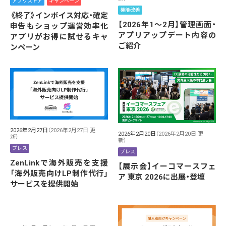
アプリストア
キャンペーン
機能改善
《終了》インボイス対応・確定
【2026年1～2月】管理画面・
申告もショップ運営効率化
アプリアップデート内容の
アプリがお得に試せるキャ
ご紹介
ンペーン
2026年2月27日
（2026年2月27日 更
2026年2月20日
（2026年2月20日 更
新）
新）
プレス
プレス
ZenLinkで海外販売を支援
【展示会】イーコマースフェ
「海外販売向けLP制作代行」
ア 東京 2026に出展・登壇
サービスを提供開始