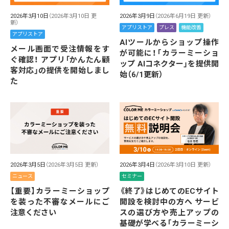
2026年3月10日
（2026年3月10日 更
2026年3月9日
（2026年6月19日 更新）
新）
アプリストア
プレス
機能改善
アプリストア
AIツールからショップ操作
メール画面で受注情報をす
が可能に！「カラーミーショ
ぐ確認！ アプリ「かんたん顧
ップ AIコネクター」を提供開
客対応」の提供を開始しまし
始（6/1更新）
た
2026年3月5日
（2026年3月5日 更新）
2026年3月4日
（2026年3月10日 更新）
ニュース
セミナー
【重要】カラーミーショップ
《終了》はじめてのECサイト
を装った不審なメールにご
開設を検討中の方へ サービ
注意ください
スの選び方や売上アップの
基礎が学べる「カラーミーシ