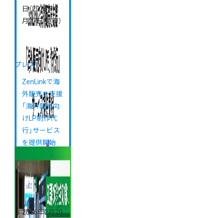
日
（2026年2
月27日 更新）
プレス
ZenLinkで海
外販売を支援
「海外販売向
けLP制作代
行」サービス
を提供開始
2026年2月20