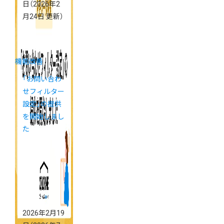
日
（2026年2
月24日 更新）
機能改善
「お問い合わ
せフィルター
設定」の提供
を開始しまし
た
2026年2月19