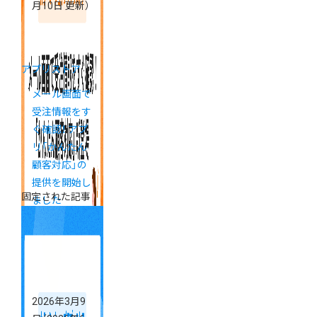
月10日 更新）
アプリストア
メール画面で
受注情報をす
ぐ確認！ アプ
リ「かんたん
顧客対応」の
提供を開始し
固定された記事
ました
2026年3月9