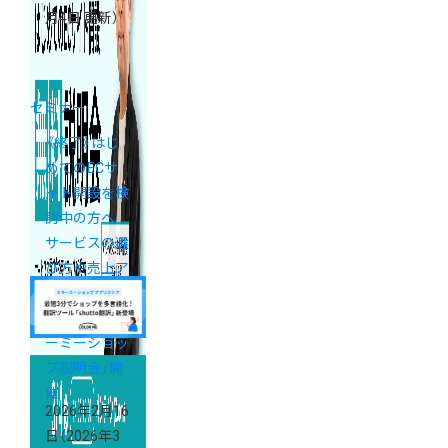
月4日 更新）
セミナー
《終了》はじ
めてのECサ
イト開設を検
討中の方へ
サービスの選
び方や売上ア
ップの基礎が
学べる「カラ
ーミーショッ
プ説明会」開
催
2026年2月16
日
（2026年3