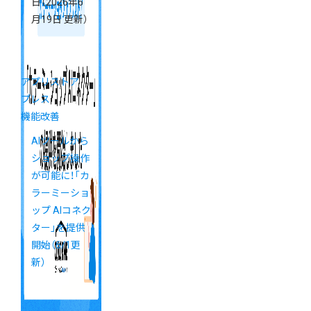
日
（2026年6
月19日 更新）
アプリストア
プレス
機能改善
AIツールから
ショップ操作
が可能に！「カ
ラーミーショ
ップ AIコネク
ター」を提供
開始（6/1更
新）