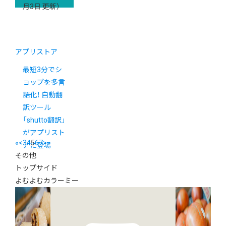
月3日 更新）
アプリストア
最短3分でシ
ョップを多言
語化！ 自動翻
訳ツール
「shutto翻訳」
がアプリスト
«
<
3
4
5
6
7
>
»
アに登場
その他
トップサイド
よむよむカラーミー