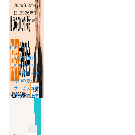
2026年3月4
日
（2026年3
月10日 更新）
セミナー
《終了》はじ
めてのECサ
イト開設を検
討中の方へ
サービスの選
び方や売上ア
ップの基礎が
学べる「カラ
ーミーショッ
プ説明会」開
催