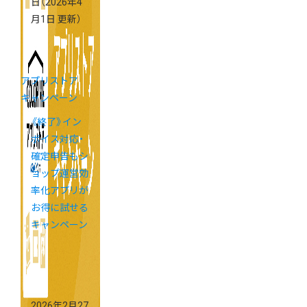
日
（2026年4
月1日 更新）
アプリストア
キャンペーン
《終了》イン
ボイス対応・
確定申告もシ
ョップ運営効
率化アプリが
お得に試せる
キャンペーン
2026年2月27