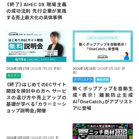
《終了》AI×EC DX 現場主義
の成功法則 先行企業が実践
する売上最大化の具体事例
2026年5月26日
（2026年5月28日 更
2026年5月27日
（2026年7月2日 更新）
新）
セミナー
アプリストア
機能改善
《終了》はじめてのECサイト
動くポップアップを自動生
開設を検討中の方へ サービ
成・表示！ 離脱防止生成
スの選び方や売上アップの
AI「OneCatch」がアプリスト
基礎が学べる「カラーミーシ
アに登場
ョップ説明会」開催
2026年5月25日
（2026年5月29日 更