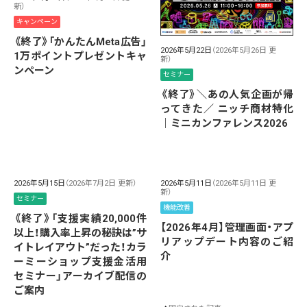
新）
キャンペーン
《終了》「かんたんMeta広告」
2026年5月22日
（2026年5月26日 更
1万ポイントプレゼントキャ
新）
ンペーン
セミナー
《終了》＼あの人気企画が帰
ってきた／ ニッチ商材特化
｜ミニカンファレンス2026
2026年5月15日
（2026年7月2日 更新）
2026年5月11日
（2026年5月11日 更
新）
セミナー
機能改善
《終了》「支援実績20,000件
【2026年4月】管理画面・アプ
以上！購入率上昇の秘訣は”サ
リアップデート内容のご紹
イトレイアウト”だった！カラ
介
ーミーショップ支援金活用
セミナー」アーカイブ配信の
ご案内