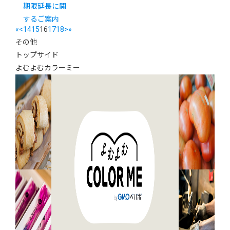
期限延長に関
するご案内
«
<
14
15
16
17
18
>
»
その他
トップサイド
よむよむカラーミー