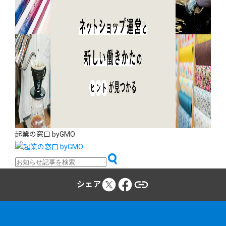
起業の窓口 byGMO
シェア