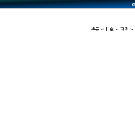
C（海外販売）
雑貨販売
サービスを見る
運営ノウハウを見る
ンを見る
プランを比較する
を見る
事例資料をみる
ン制作代行
イベント・セミナー
ディングの強化
アム
料金シミュレーション
ンタビュー
食品
特長
料金
事例
行
コミュニティイベントCarty
まな販売方法
他社サービスとの比較
プ事例
ファッション
API連携代行
よむよむカラーミー
つながる集客
ラー
雑貨
YouTubeチャンネル
ピングカート
イヤリティを向上
ルアプリ
舗との連携