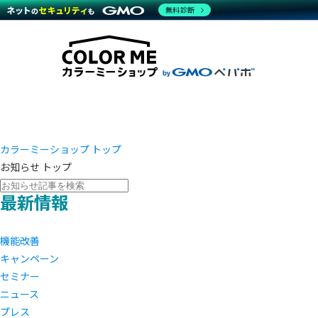
商材一覧を見る
無料診断
越境E
代行
運営サポート
機能一覧を見る
プラ
事例
料金
事例
デザイ
ブラン
サポート一覧を見る
プレミ
事例イ
プラン・料金一覧を見る
設定代
さまざ
お役立ち資料を見る
ラージ
ショッ
開発・
売上に
レギュ
ショッ
カラーミーショップ トップ
お知らせ トップ
顧客ロ
最新情報
モバイ
複数店
機能改善
キャンペーン
セミナー
ニュース
プレス