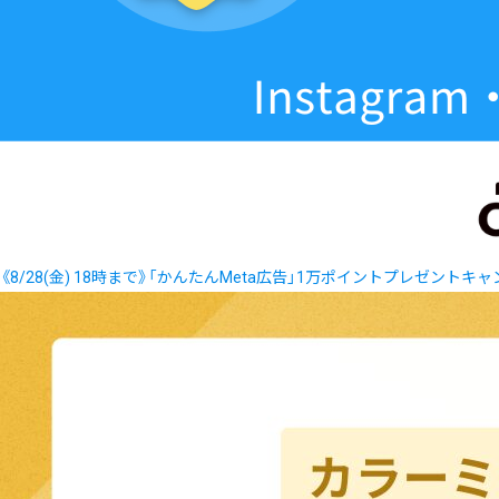
《8/28(金) 18時まで》「かんたんMeta広告」1万ポイントプレゼントキ