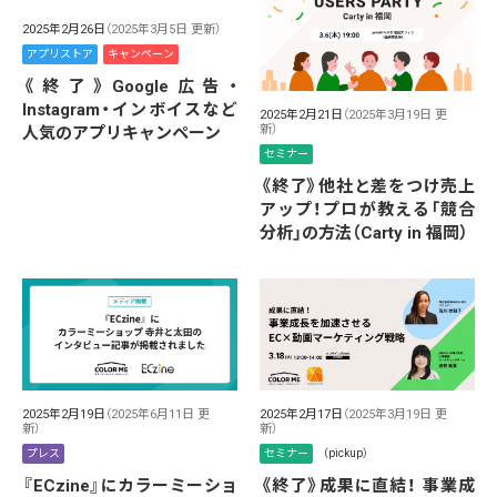
2025年2月26日
（2025年3月5日 更新）
アプリストア
キャンペーン
《終了》Google広告・
Instagram・インボイスなど
2025年2月21日
（2025年3月19日 更
新）
人気のアプリキャンペーン
セミナー
《終了》他社と差をつけ売上
アップ！プロが教える「競合
分析」の方法（Carty in 福岡）
2025年2月19日
（2025年6月11日 更
2025年2月17日
（2025年3月19日 更
新）
新）
プレス
セミナー
（pickup）
『ECzine』にカラーミーショ
《終了》成果に直結！ 事業成