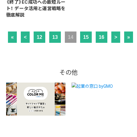
《終了》EC成功への最短ルー
ト！ データ活用と運営戦略を
徹底解説
«
<
12
13
14
15
16
>
»
その他