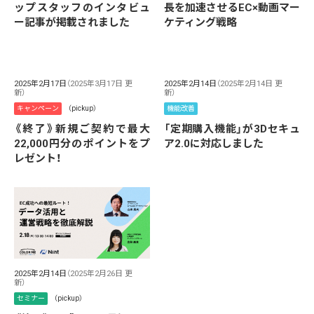
ップスタッフのインタビュ
長を加速させるEC×動画マー
ー記事が掲載されました
ケティング戦略
2025年2月17日
（2025年3月17日 更
2025年2月14日
（2025年2月14日 更
新）
新）
キャンペーン
（pickup）
機能改善
《終了》新規ご契約で最大
「定期購入機能」が3Dセキュ
22,000円分のポイントをプ
ア2.0に対応しました
レゼント！
2025年2月14日
（2025年2月26日 更
新）
セミナー
（pickup）