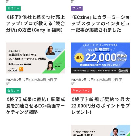
新）
新）
セミナー
プレス
《終了》他社と差をつけ売上
『ECzine』にカラーミーショ
アップ！プロが教える「競合
ップスタッフのインタビュ
分析」の方法（Carty in 福岡）
ー記事が掲載されました
2025年2月17日
（2025年3月19日 更
2025年2月17日
（2025年3月17日 更
新）
新）
セミナー
キャンペーン
《終了》成果に直結！ 事業成
《終了》新規ご契約で最大
長を加速させるEC×動画マー
22,000円分のポイントをプ
ケティング戦略
レゼント！