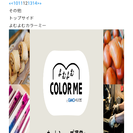
«
<
10
11
12
13
14
>
»
その他
トップサイド
よむよむカラーミー