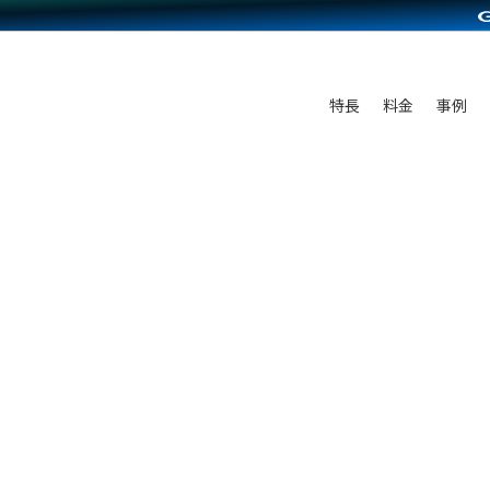
C（海外販売）
雑貨販売
サービスを見る
運営ノウハウを見る
ンを見る
プランを比較する
を見る
事例資料をみる
ン制作代行
イベント・セミナー
ディングの強化
アム
料金シミュレーション
ンタビュー
食品
特長
料金
事例
行
コミュニティイベントCarty
まな販売方法
他社サービスとの比較
プ事例
ファッション
API連携代行
よむよむカラーミー
つながる集客
ラー
雑貨
YouTubeチャンネル
ピングカート
イヤリティを向上
ルアプリ
舗との連携