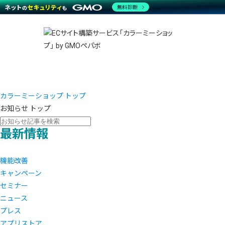
商材一覧を見る
無料診断
越境E
代行
運営サポート
機能一覧を見る
プラ
事例
料金
事例
デザイ
ブラン
サポート一覧を見る
プレミ
事例イ
プラン・料金一覧を見る
設定代
さまざ
お役立ち資料を見る
ラージ
ショッ
開発・
売上に
レギュ
カラーミーショップ トップ
ショッ
お知らせ トップ
顧客ロ
最新情報
モバイ
機能改善
複数店
キャンペーン
セミナー
ニュース
プレス
アプリストア