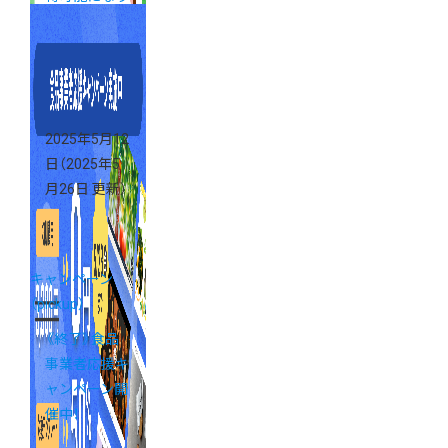
ました
2025年5月12
日
（2025年5
月26日 更新）
キャンペーン
（pickup）
《終了》食品
事業者応援キ
ャンペーン開
催中！