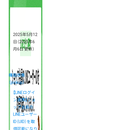
2025年5月12
日
（2025年6
月6日 更新）
機能改善
（pickup）
【LINEログイ
ン連携】ショ
ップ会員の
LINEユーザー
ID（UID）を取
得可能になり