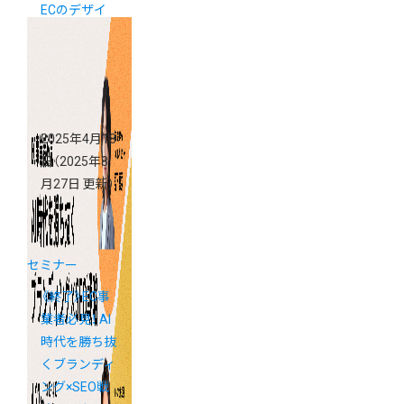
ECのデザイ
ン戦略オンラ
インセミナー
2025年4月18
日
（2025年8
月27日 更新）
セミナー
《終了》EC事
業者必見！ AI
時代を勝ち抜
くブランディ
ング×SEO戦