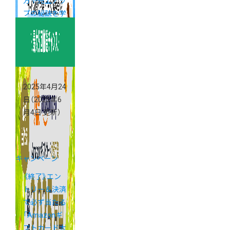
方や売上アッ
プの秘訣を学
べる「カラー
ミーショップ
説明会」
2025年4月24
日
（2025年6
月4日 更新）
キャンペーン
《終了》エン
トリー＆決済
で必ず当たる
「Amazonギ
フトカード大