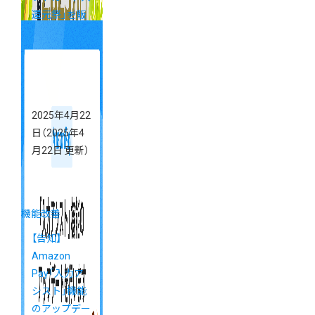
還元祭」を販
促に活用しま
しょう！
2025年4月22
日
（2025年4
月22日 更新）
機能改善
【告知】
Amazon
Pay「入力ア
シスト」機能
のアップデー