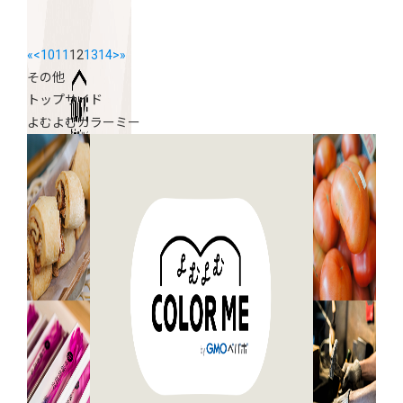
«
<
10
11
12
13
14
>
»
その他
トップサイド
よむよむカラーミー