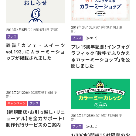
2019年3月13日
（2019年3月19日 更
2019年4月5日
（2019年4月4日 更新）
新）
プレス
プレス
（pickup）
雑誌『カフェ‐スイーツ
プレ15周年記念！インフォグ
vol.193』にカラーミーショ
ラフィック「数字でふりかえ
ップが掲載されました
るカラーミーショップ」を公
開しました
2019年2月20日
（2025年9月16日 更
新）
キャンペーン
プレス
【新規開店・お引っ越し・リニ
2019年1月23日
（2019年1月29日 更
ューアル】を全力サポート！
新）
制作代行サービスのご案内
プレス
（pickup）
1/30(水)開校！5社限定の少