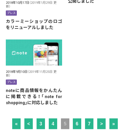
公開しました
2018年10月17日
（2019年1月29日 更
新）
プレス
カラーミーショップのロゴ
をリニューアルしました
2018年9月10日
（2019年11月25日 更
新）
プレス
noteに商品情報をかんたん
に掲載できる！「note for
shopping」に対応しました
«
<
3
4
5
6
7
>
»