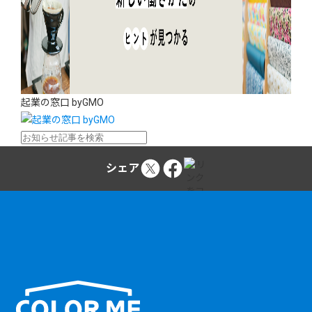
起業の窓口 byGMO
シェア