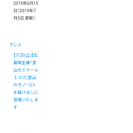
2019年6月15
日
（2019年7
月5日 更新）
プレス
【7/20(土)】広
島県主催「里
山ゼミナール
１コマ［里山
のモノ・コト
を届ける］」に
登壇いたしま
す