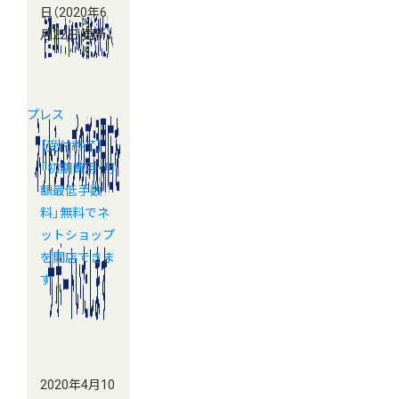
日
（2020年6
月22日 更新）
プレス
【受付終了】
「初期費用・月
額最低手数
料」無料でネ
ットショップ
を開店できま
す
2020年4月10