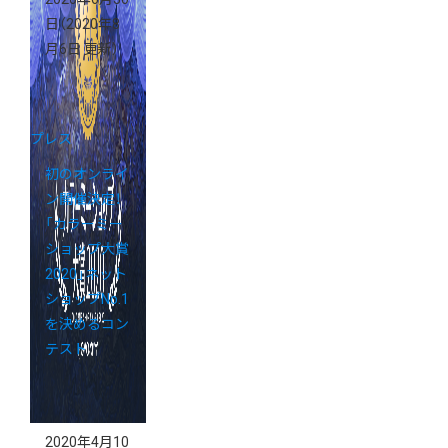
日
（2020年8
月6日 更新）
プレス
初のオンライ
ン開催決定！
「カラーミー
ショップ大賞
2020」ネット
ショップNo.1
を決めるコン
テスト
2020年4月10