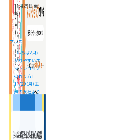
11月29日 更
新）
プレス
「いちばんわ
かりやすいネ
ットショップ
の作り方」
11/29（月）主
婦の友社より
発売開始
2021年8月20