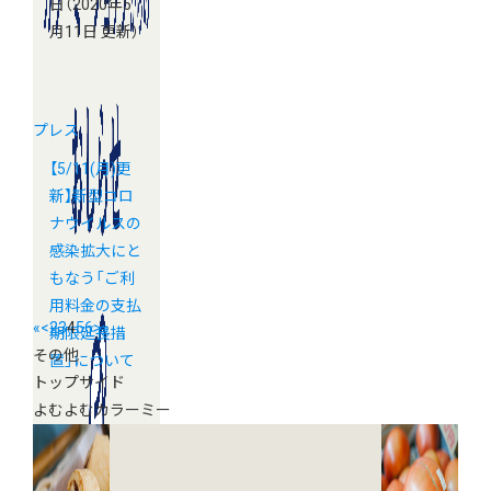
日
（2020年5
月11日 更新）
プレス
【5/11(月)更
新】新型コロ
ナウイルスの
感染拡大にと
もなう「ご利
用料金の支払
«
<
2
3
4
5
6
>
»
期限延長措
その他
置」について
トップサイド
よむよむカラーミー