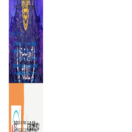
月25日 更新）
プレス
2年ぶりの開
催！「カラーミ
ーショップ大
賞2022」全国
の優れたネッ
トショップを
表彰するコン
テスト
2021年11月
29日
（2021年