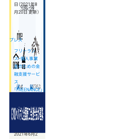
日
（2021年8
月20日 更新）
プレス
フリーラン
ス・個人事業
主のための金
融支援サービ
ス
「FREENANCE」
と連携を開始
しました
2021年6月2