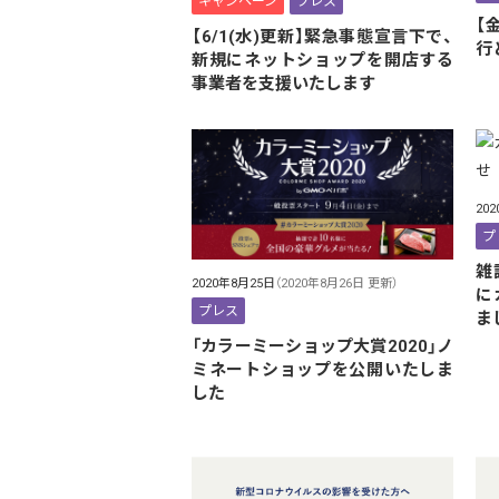
キャンペーン
プレス
【
【6/1(水)更新】緊急事態宣言下で、
行
新規にネットショップを開店する
事業者を支援いたします
20
プ
雑
2020年8月25日
（2020年8月26日 更新）
に
プレス
ま
「カラーミーショップ大賞2020」ノ
ミネートショップを公開いたしま
した