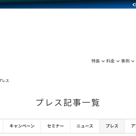
別に見る
業種別に見る
on Pay導入
食品販売
Press導入
ファッション販売
C（海外販売）
雑貨販売
サービスを見る
運営ノウハウを見る
ンを見る
プランを比較する
を見る
事例資料をみる
ン制作代行
イベント・セミナー
ディングの強化
アム
料金シミュレーション
ンタビュー
食品
特長
料金
事例
行
コミュニティイベントCarty
まな販売方法
他社サービスとの比較
プ事例
ファッション
API連携代行
よむよむカラーミー
つながる集客
プレス
ラー
雑貨
YouTubeチャンネル
ピングカート
プレス記事一覧
イヤリティを向上
ルアプリ
キャンペーン
セミナー
ニュース
プレス
ア
舗との連携