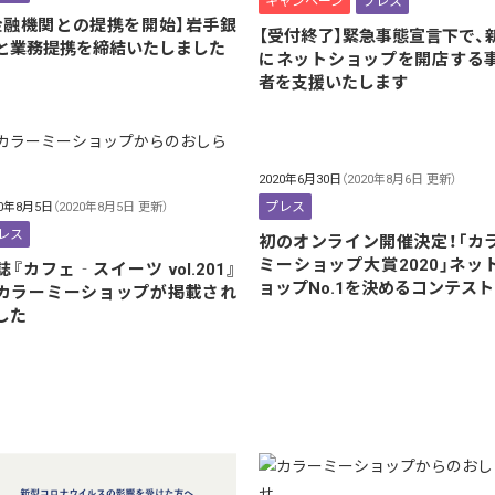
キャンペーン
プレス
金融機関との提携を開始】岩手銀
【受付終了】緊急事態宣言下で、
と業務提携を締結いたしました
にネットショップを開店する
者を支援いたします
2020年6月30日
（2020年8月6日 更新）
プレス
20年8月5日
（2020年8月5日 更新）
レス
初のオンライン開催決定！「カ
ミーショップ大賞2020」ネッ
誌『カフェ‐スイーツ vol.201』
ョップNo.1を決めるコンテスト
カラーミーショップが掲載され
した