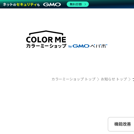
無料診断
特長
特長
Amaz
特長一覧を見る
Word
商材一覧を見る
越境E
代行
運営サポート
機能一覧を見る
プラ
事例
料金
事例
デザイ
ブラン
サポート一覧を見る
プレミ
事例イ
プラン・料金一覧を見る
設定代
さまざ
お役立ち資料を見る
ラージ
ショッ
開発・
売上に
カラーミーショップ トップ
お知らせ トップ
レギュ
ショッ
顧客ロ
モバイ
機能改善
複数店