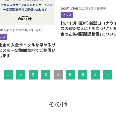
2020年4月9日
（2020年5月11日 更新）
プレス
【5/11(月)更新】新型コロナウ
スの感染拡大にともなう「ご利
20年4月10日
（2020年4月15日 更新）
金の支払期限延長措置」につい
レス
上金の入金サイクルを早めるサ
ビスを一定期間無料でご提供い
します
«
<
2
3
4
5
6
>
»
その他