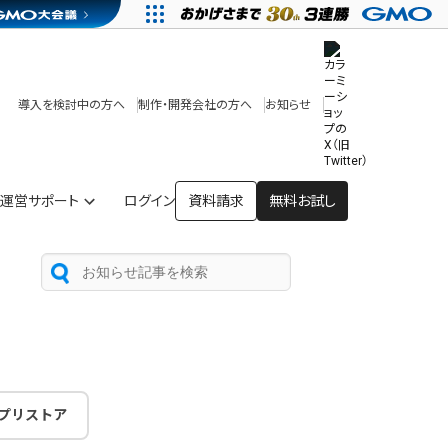
その他
開発中・提供予定の機能
テンプレート一覧
導入を検討中の方へ
制作・開発会社の方へ
お知らせ
アプリストア
ヘルプを見る
ヘルプセンター
運営サポート
ログイン
資料請求
無料お試し
プリストア