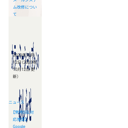
メールシステ
ム改修につい
て
2023年10月
12日
（2023年
10月12日 更
新）
ニュース
【常時SSL対
応推奨】
Google