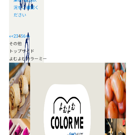
集荷・配送状
況をご確認く
ださい
«
<
2
3
4
5
6
>
»
その他
トップサイド
よむよむカラーミー