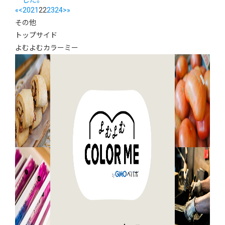
した。
«
<
20
21
22
23
24
>
»
その他
トップサイド
よむよむカラーミー