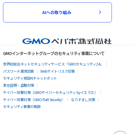
AIへの取り組み
GMOインターネットグループのセキュリティ事業について
世界初総合ネットセキュリティサービス「GMOセキュリティ24」
パスワード漏洩診断
Webサイトリスク診断
セキュリティ相談AIチャットボット
実在証明・盗聴対策
サイバー攻撃対策（GMOサイバーセキュリティ byイエラエ）
サイバー攻撃対策（GMO Flatt Security）
なりすまし対策
セキュリティ事業の軌跡