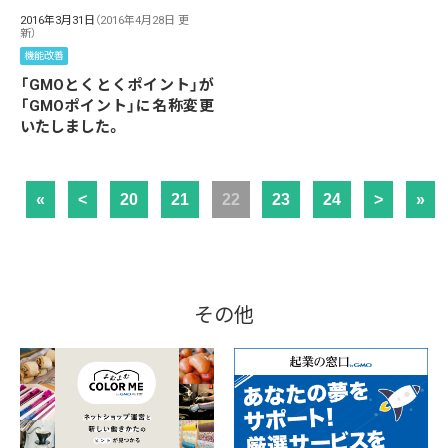
2016年3月31日
（2016年4月28日 更
新）
機能改善
「GMOとくとくポイント」が
「GMOポイント」に名称変更
いたしました。
«
<
20
21
22
23
24
>
»
その他