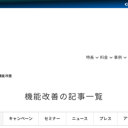
別に見る
業種別に見る
on Pay導入
食品販売
Press導入
ファッション販売
C（海外販売）
雑貨販売
サービスを見る
運営ノウハウを見る
ンを見る
プランを比較する
を見る
事例資料をみる
ン制作代行
イベント・セミナー
ディングの強化
アム
料金シミュレーション
ンタビュー
食品
特長
料金
事例
行
コミュニティイベントCarty
まな販売方法
他社サービスとの比較
プ事例
ファッション
API連携代行
よむよむカラーミー
つながる集客
機能改善
ラー
雑貨
YouTubeチャンネル
ピングカート
機能改善の記事一覧
イヤリティを向上
ルアプリ
キャンペーン
セミナー
ニュース
プレス
ア
舗との連携