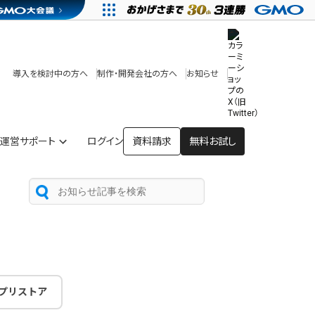
その他
開発中・提供予定の機能
テンプレート一覧
導入を検討中の方へ
制作・開発会社の方へ
お知らせ
アプリストア
ヘルプを見る
ヘルプセンター
運営サポート
ログイン
資料請求
無料お試し
プリストア