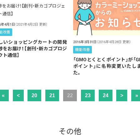
16年4月1日
（2021年4月2日 更新）
能改善
しいショッピングカートの開発
2016年3月31日
（2016年4月28日 更新）
捗をお届け！【創刊・新カゴプロジ
機能改善
クト通信】
「GMOとくとくポイント」が「G
ポイント」に名称変更いたし
た。
«
<
20
21
22
23
24
>
»
その他