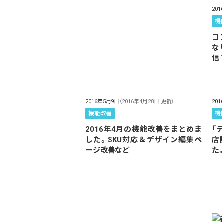
20
機
コ
な
信 
2016年5月9日
（2016年4月28日 更新）
20
機能改善
機
2016年4月の機能改善をまとめま
「
した。SKU対応＆デザイン編集ペ
店
ージ改善など
た