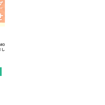
MO
まし