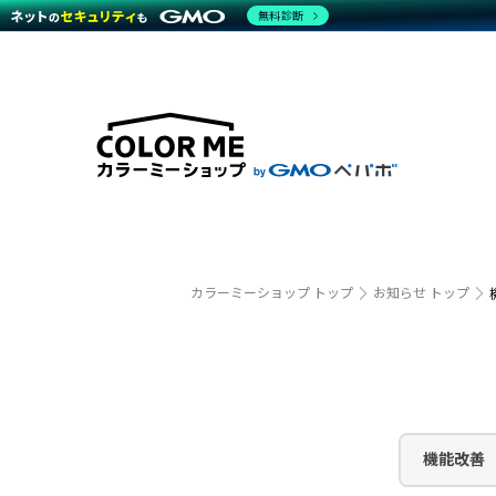
無料診断
特長
特長
Amaz
特長一覧を見る
Word
商材一覧を見る
越境E
代行
運営サポート
機能一覧を見る
プラ
事例
料金
事例
デザイ
ブラン
サポート一覧を見る
プレミ
事例イ
プラン・料金一覧を見る
設定代
さまざ
お役立ち資料を見る
ラージ
ショッ
開発・
売上に
カラーミーショップ トップ
お知らせ トップ
レギュ
ショッ
顧客ロ
モバイ
機能改善
複数店