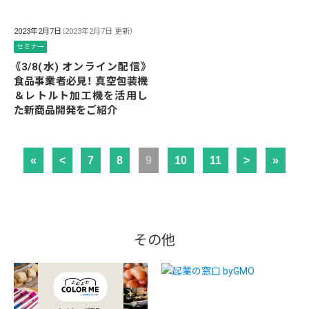
2023年2月7日
（2023年2月7日 更新）
セミナー
《3/8(水) オンライン配信》
食品事業者必見！ 真空包装機
＆レトルト加工機を活用し
た新商品開発をご紹介
«
<
7
8
9
10
11
>
»
その他