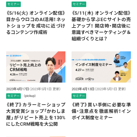
セミナー
セミナー
《5/16(火) オンライン配信》
《5/11(木) オンライン配信》
目からウロコのAI活用！ネッ
基礎から学ぶECサイトの売
トショップを成功に近づけ
上アップ！ 開店時・開店後に
るコンテンツ作成術
意識すべきマーケティング＆
組織づくりとは？
2023年4月17日
（2023年5月1日 更新）
2023年4月13日
（2023年5月1日 更新）
セミナー
（pickup）
セミナー
《終了》カラーミーショップ
《終了》買い手側に必要な準
大賞受賞ショップ「かわしま
備・注意点を徹底解析！イン
屋」がリピート売上を130%
ボイス制度セミナー
にしたCRM戦略を大公開