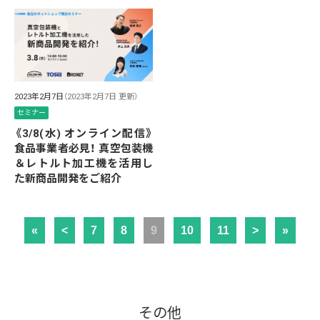
2023年2月7日
（2023年2月7日 更新）
セミナー
《3/8(水) オンライン配信》
食品事業者必見！ 真空包装機
＆レトルト加工機を活用し
た新商品開発をご紹介
«
<
7
8
9
10
11
>
»
その他