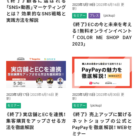
《終了》顧客に選ばれる
2023年5月18日
（2023年6月16日 更
「SNS×動画」マーケティング
新）
とは？ 効果的なSNS戦略と
セミナー
プレス
（pickup）
実践方法を解説
《終了》ECの今と未来を考え
る！無料オンラインイベント
「COLOR ME SHOP DAY
2023」
2023年5月17日
（2023年6月16日 更
2023年5月15日
（2023年6月30日 更
新）
新）
セミナー
セミナー
（pickup）
《終了》実店舗とECを連携！
《終了》 売上アップに繋げる
集客購買をアップさせる方
ネットショップの公式と
法を徹底解説
PayPayを徹底解説！WEBセ
ミナー