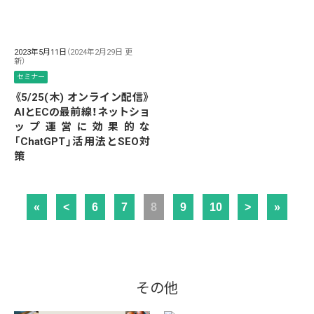
2023年5月11日
（2024年2月29日 更
新）
セミナー
《5/25(木) オンライン配信》
AIとECの最前線！ネットショ
ップ運営に効果的な
「ChatGPT」活用法とSEO対
策
«
<
6
7
8
9
10
>
»
その他