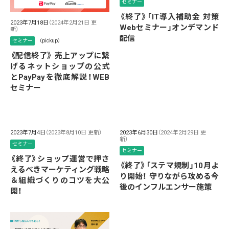
セミナー
《終了》「IT導入補助金 対策
2023年7月18日
（2024年2月21日 更
Webセミナー」オンデマンド
新）
配信
セミナー
（pickup）
《配信終了》 売上アップに繋
げるネットショップの公式
とPayPayを徹底解説！WEB
セミナー
2023年7月4日
（2023年8月10日 更新）
2023年6月30日
（2024年2月29日 更
新）
セミナー
セミナー
《終了》ショップ運営で押さ
《終了》「ステマ規制」10月よ
えるべきマーケティング戦略
り開始！ 守りながら攻める今
＆組織づくりのコツを大公
後のインフルエンサー施策
開！