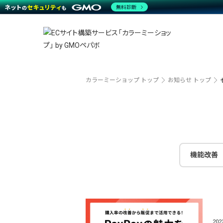
商材一覧を見る
無料診断
越境E
代行
運営サポート
機能一覧を見る
プラ
事例
料金
事例
ブラン
デザイ
サポート一覧を見る
プレミ
事例イ
プラン・料金一覧を見る
さまざ
設定代
お役立ち資料を見る
ラージ
ショッ
売上に
開発・
カラーミーショップ トップ
お知らせ トップ
レギュ
ショッ
顧客ロ
モバイ
機能改善
複数店
20