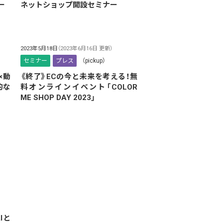
ー
ネットショップ開設セミナー
2023年5月18日
（2023年6月16日 更新）
セミナー
プレス
（pickup）
×動
《終了》ECの今と未来を考える！無
的な
料オンラインイベント「COLOR
ME SHOP DAY 2023」
Iと