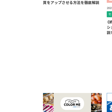
買をアップさせる方法を徹底解説
20
セ
《
シ
説