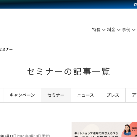
C（海外販売）
雑貨販売
サービスを見る
運営ノウハウを見る
ンを見る
を見る
プランを比較する
事例資料をみる
ディングの強化
ン制作代行
イベント・セミナー
アム
ンタビュー
料金シミュレーション
食品
特長
料金
事例
まな販売方法
行
コミュニティイベントCarty
プ事例
他社サービスとの比較
ファッション
つながる集客
API連携代行
よむよむカラーミー
セミナー
ラー
雑貨
ピングカート
YouTubeチャンネル
セミナーの記事一覧
イヤリティを向上
ルアプリ
キャンペーン
セミナー
ニュース
プレス
ア
舗との連携
23年7月11日
（2023年8月10日 更新）