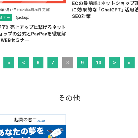
ECの最前線！ネットショップ
に効果的な「ChatGPT」活用
23年5月15日
（2023年6月30日 更新）
SEO対策
ミナー
（pickup）
終了》 売上アップに繋げるネット
ョップの公式とPayPayを徹底解
！WEBセミナー
«
<
6
7
8
9
10
>
»
その他