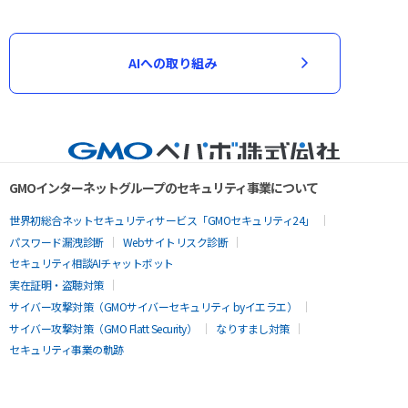
AIへの取り組み
GMOインターネットグループのセキュリティ事業について
世界初総合ネットセキュリティサービス「GMOセキュリティ24」
パスワード漏洩診断
Webサイトリスク診断
セキュリティ相談AIチャットボット
実在証明・盗聴対策
サイバー攻撃対策（GMOサイバーセキュリティ byイエラエ）
サイバー攻撃対策（GMO Flatt Security）
なりすまし対策
セキュリティ事業の軌跡