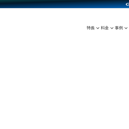
C（海外販売）
雑貨販売
サービスを見る
運営ノウハウを見る
ンを見る
を見る
プランを比較する
事例資料をみる
ディングの強化
ン制作代行
イベント・セミナー
アム
ンタビュー
料金シミュレーション
食品
特長
料金
事例
まな販売方法
行
コミュニティイベントCarty
プ事例
他社サービスとの比較
ファッション
つながる集客
API連携代行
よむよむカラーミー
ラー
雑貨
ピングカート
YouTubeチャンネル
イヤリティを向上
ルアプリ
舗との連携