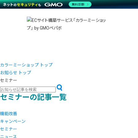
商材一覧を見る
無料診断
越境E
代行
運営サポート
機能一覧を見る
プラ
事例
料金
事例
ブラン
デザイ
サポート一覧を見る
プレミ
事例イ
プラン・料金一覧を見る
さまざ
設定代
お役立ち資料を見る
ラージ
ショッ
売上に
開発・
レギュ
ショッ
カラーミーショップ トップ
お知らせ トップ
顧客ロ
セミナー
モバイ
セミナーの記事一覧
複数店
機能改善
キャンペーン
セミナー
ニュース