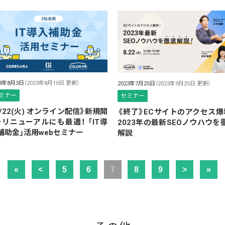
23年8月3日
（2023年8月10日 更新）
2023年7月25日
（2023年9月25日 更新）
ミナー
セミナー
8/22(火) オンライン配信》新規開
《終了》ECサイトのアクセス爆
・リニューアルにも最適！ 「IT導
2023年の最新SEOノウハウを
補助金」活用webセミナー
解説
«
<
5
6
7
8
9
>
»