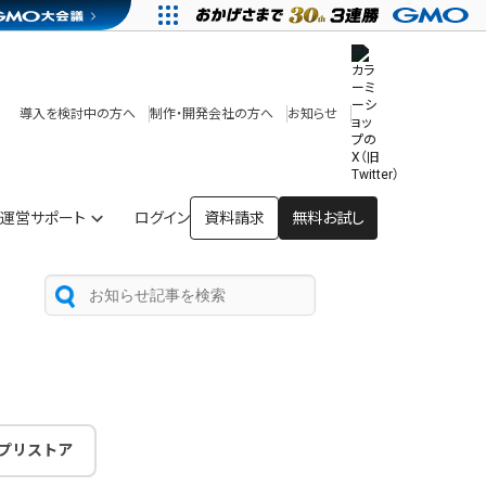
その他
開発中・提供予定の機能
テンプレート一覧
導入を検討中の方へ
制作・開発会社の方へ
お知らせ
アプリストア
ヘルプを見る
ヘルプセンター
運営サポート
ログイン
資料請求
無料お試し
プリストア