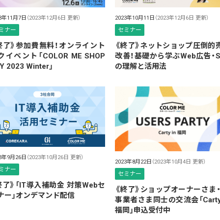
23年11月7日
（2023年12月6日 更新）
2023年10月11日
（2023年12月6日 更新）
ミナー
セミナー
終了》参加費無料！オンライント
《終了》ネットショップ圧倒的
クイベント「COLOR ME SHOP
改善！基礎から学ぶWeb広告・S
Y 2023 Winter」
の理解と活用法
23年9月26日
（2023年10月26日 更新）
2023年8月22日
（2023年10月4日 更新）
ミナー
セミナー
終了》「IT導入補助金 対策Webセ
《終了》ショップオーナーさま・
ナー」オンデマンド配信
事業者さま同士の交流会「Carty 
福岡」申込受付中