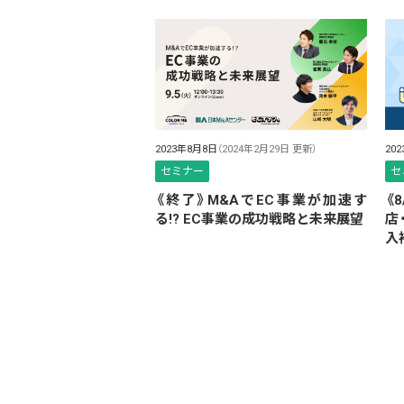
2023年8月8日
（2024年2月29日 更新）
20
セミナー
セ
《終了》M&AでEC事業が加速す
《
る!? EC事業の成功戦略と未来展望
店
入