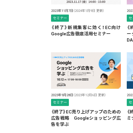
2023年11月7日
（2024年1月9日 更新）
20
セミナー
セ
《終了》新規集客に効く！EC向け
《
Google広告徹底活用セミナー
ー
DA
2023年9月28日
（2023年12月6日 更新）
20
セミナー
セ
《終了》EC売り上げアップのための
《
広告戦略 Googleショッピング広
ミ
告を学ぶ