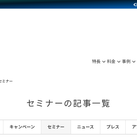
別に見る
業種別に見る
on Pay導入
食品販売
Press導入
ファッション販売
C（海外販売）
雑貨販売
サービスを見る
運営ノウハウを見る
ンを見る
プランを比較する
を見る
事例資料をみる
ン制作代行
イベント・セミナー
ディングの強化
アム
料金シミュレーション
ンタビュー
食品
特長
料金
事例
行
コミュニティイベントCarty
まな販売方法
他社サービスとの比較
プ事例
ファッション
API連携代行
よむよむカラーミー
つながる集客
セミナー
ラー
雑貨
YouTubeチャンネル
ピングカート
セミナーの記事一覧
イヤリティを向上
ルアプリ
キャンペーン
セミナー
ニュース
プレス
ア
舗との連携