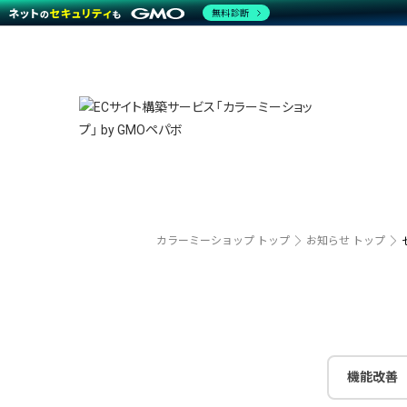
無料診断
特長
特長
Amaz
特長一覧を見る
Word
商材一覧を見る
越境E
代行
運営サポート
機能一覧を見る
プラ
事例
料金
事例
デザイ
ブラン
サポート一覧を見る
プレミ
事例イ
プラン・料金一覧を見る
設定代
さまざ
お役立ち資料を見る
ラージ
ショッ
開発・
売上に
カラーミーショップ トップ
お知らせ トップ
レギュ
ショッ
顧客ロ
モバイ
機能改善
複数店