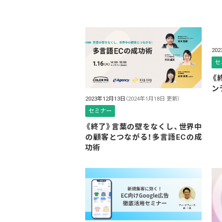
20
セ
《
ン
2023年12月13日
（2024年1月18日 更新）
セミナー
《終了》言葉の壁をなくし、世界中
の顧客とつながる！多言語ECの成
功術