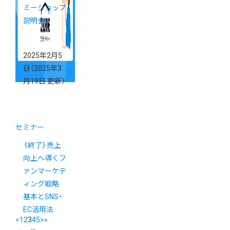
ミーショップ
説明会」
2025年2月5
日
（2025年3
月19日 更新）
セミナー
《終了》売上
向上へ導くフ
ァンマーケテ
ィング戦略
基本とSNS・
EC活用法
<
1
2
3
4
5
>
»