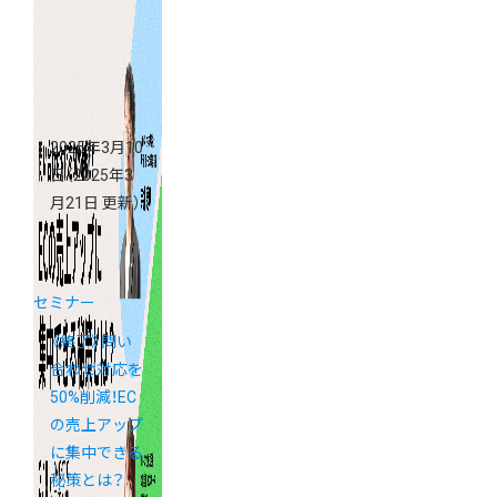
2025年3月10
日
（2025年3
月21日 更新）
セミナー
《終了》問い
合わせ対応を
50%削減！EC
の売上アップ
に集中できる
秘策とは？