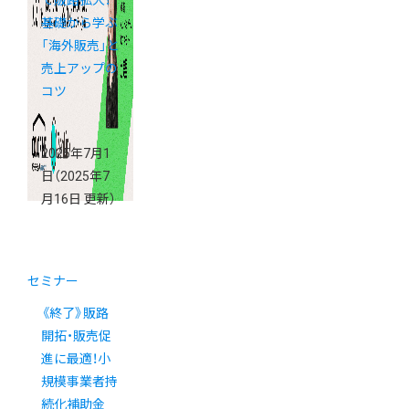
で販路拡大！
基礎から学ぶ
「海外販売」と
売上アップの
コツ
2025年7月1
日
（2025年7
月16日 更新）
セミナー
《終了》販路
開拓・販売促
進に最適！小
規模事業者持
続化補助金