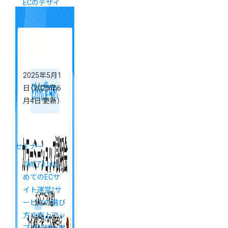
ECのデザイ
ン戦略オンラ
インセミナー
アーカイブ配
信
2025年5月1
日
（2025年6
月4日 更新）
セミナー
《終了》はじ
めてのECサ
イト運営！サ
ービスの選び
方や売上アッ