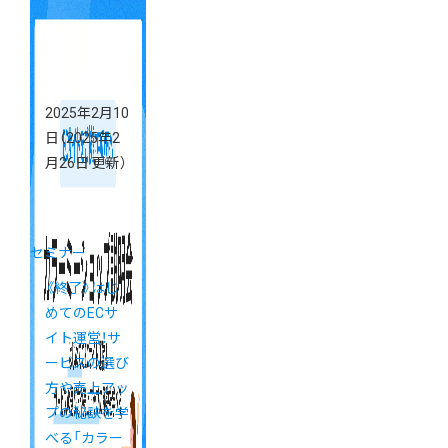
2025年2月10
日
（2025年2
月26日 更新）
セミナー
《終了》はじ
めてのECサ
イト運営！サ
ービスの選び
方や売上アッ
プの秘訣を学
べる「カラー