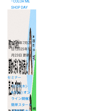
「COLOR ME
SHOP DAY
2025 byGMO
ペパボ」
2025年7月22
日
（2025年12
月23日 更新）
セミナー
《7/31(木)･
8/5(火) オン
ライン開催》
簡単スタート