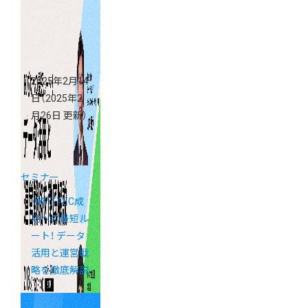
2025年2月14
日
（2025年2
月26日 更新）
セミナー
《終了》EC成
功への最短ル
ート！ データ
活用と運営戦
略を徹底解説