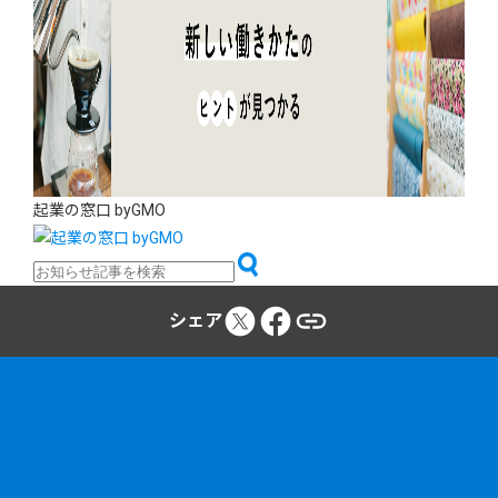
起業の窓口 byGMO
シェア