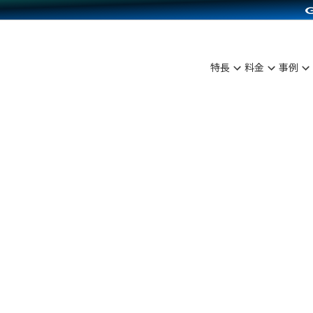
C（海外販売）
雑貨販売
サービスを見る
運営ノウハウを見る
ンを見る
プランを比較する
を見る
事例資料をみる
ン制作代行
イベント・セミナー
ディングの強化
アム
料金シミュレーション
ンタビュー
食品
特長
料金
事例
行
コミュニティイベントCarty
まな販売方法
他社サービスとの比較
プ事例
ファッション
API連携代行
よむよむカラーミー
つながる集客
ラー
雑貨
YouTubeチャンネル
ピングカート
イヤリティを向上
ルアプリ
舗との連携