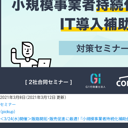
2021年3月8日
（2021年3月12日 更新）
セミナー
（pickup）
＜3/24(水)開催＞販路開拓・販売促進に最適！ 『小規模事業者持続化補助