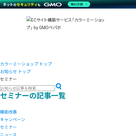
商材一覧を見る
無料診断
越境E
代行
運営サポート
機能一覧を見る
プラ
事例
料金
事例
デザイ
ブラン
サポート一覧を見る
プレミ
事例イ
プラン・料金一覧を見る
設定代
さまざ
お役立ち資料を見る
ラージ
ショッ
開発・
売上に
レギュ
ショッ
カラーミーショップ トップ
お知らせ トップ
顧客ロ
セミナー
モバイ
セミナーの記事一覧
複数店
機能改善
キャンペーン
セミナー
ニュース