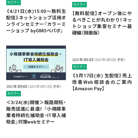
セミナー
セミナー
《4/21日(水)15:00～無料生
【無料配信】オープン後にや
配信》ネットショップ活用オ
るべきことが丸わかり！ネッ
ンラインセミナー『カラーミ
トショップ集客セミナー基
ーショップ byGMOペパボ』
礎編（録画版）
2021年3月2日
（2021年3月5日 更新）
セミナー
《3月17日(水) 生配信》売上
改善Web相談会のご案内
2021年3月8日
（2021年3月12日 更新）
【Amazon Pay】
セミナー
＜3/24(水)開催＞販路開拓・
販売促進に最適！ 『小規模事
業者持続化補助金・IT導入補
助金』対策webセミナー