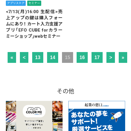
アプリストア
セミナー
<7/13(月)16:00 生配信>売
上アップの鍵は購入フォー
ムにあり！ カート入力支援ア
プリ「EFO CUBE forカラー
ミーショップ」webセミナー
«
<
13
14
15
16
17
>
»
その他