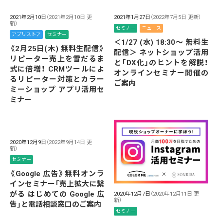
2021年2月10日
（2021年2月10日 更
2021年1月27日
（2022年7月5日 更新）
新）
セミナー
ニュース
アプリストア
セミナー
＜1/27 (水) 18:30～ 無料生
《2月25日(木) 無料生配信》
配信＞ ネットショップ活用
リピーター売上を雪だるま
と「DX化」のヒントを解説！
式に倍増！ CRMツールによ
オンラインセミナー開催の
るリピーター対策とカラー
ご案内
ミーショップ アプリ活用セ
ミナー
2020年12月9日
（2022年9月14日 更
新）
セミナー
《Google 広告》無料オンラ
インセミナー「売上拡大に繋
がる はじめての Google 広
2020年12月7日
（2020年12月11日 更
新）
告」と電話相談窓口のご案内
セミナー