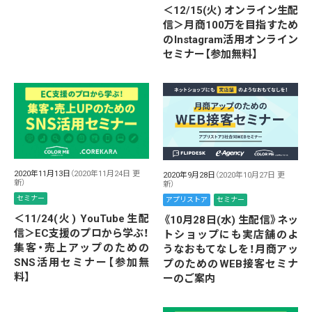
＜12/15(火) オンライン生配
信＞月商100万を目指すため
のInstagram活用オンライン
セミナー【参加無料】
2020年11月13日
（2020年11月24日 更
2020年9月28日
（2020年10月27日 更
新）
新）
セミナー
アプリストア
セミナー
＜11/24(火) YouTube生配
《10月28日(水) 生配信》ネッ
信＞EC支援のプロから学ぶ！
トショップにも実店舗のよ
集客・売上アップのための
うなおもてなしを！月商アッ
SNS活用セミナー【参加無
プのためのWEB接客セミナ
料】
ーのご案内