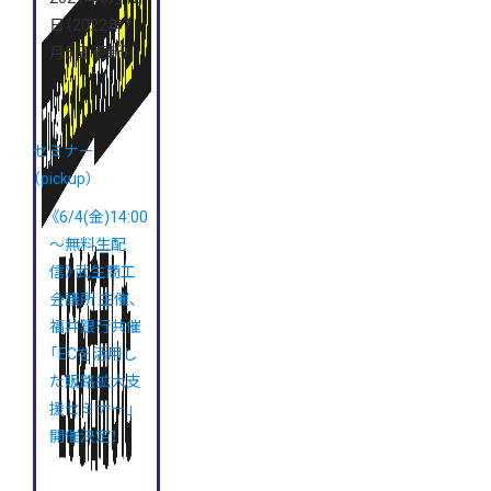
日
（2022年7
月5日 更新）
セミナー
（pickup）
《6/4(金)14:00
～無料生配
信》武生商工
会議所 主催、
福井銀行共催
「ECを活用し
た販路拡大支
援セミナー」
開催決定！