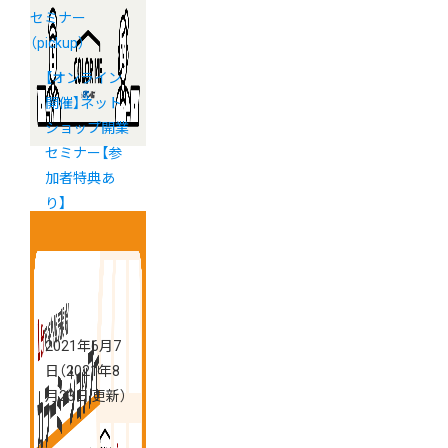
セミナー
（pickup）
【オンライン
開催】ネット
ショップ開業
セミナー【参
加者特典あ
り】
2021年6月7
日
（2021年8
月23日 更新）