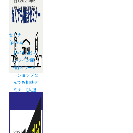
日
（2021年5
月14日 更新）
セミナー
（pickup）
【5/14 (金) オ
ンライン開
催】カラーミ
ーショップな
んでも相談セ
ミナー【入退
室自由】
2021年5月12