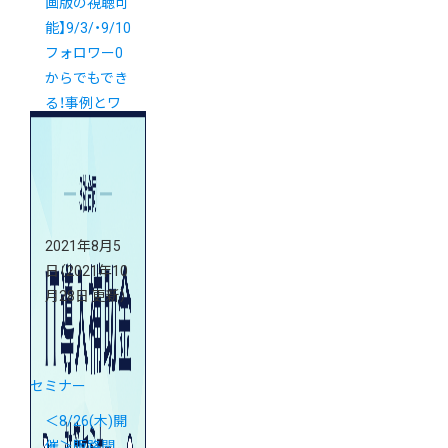
画版の視聴可
能】9/3/・9/10
フォロワー0
からでもでき
る！事例とワ
ークで学ぶ
Instagram活
用セミナー
（全2回）
2021年8月5
日
（2021年10
月28日 更新）
セミナー
＜8/26(木)開
催＞販路開