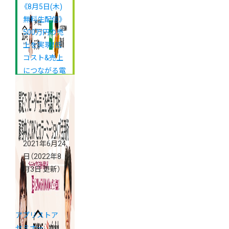
《8月5日(木)
無料生配信》
500万円の売
上を実現！低
コスト&売上
につながる電
話窓口の立ち
上げ方を解
説！
2021年6月24
日
（2022年8
月3日 更新）
アプリストア
セミナー