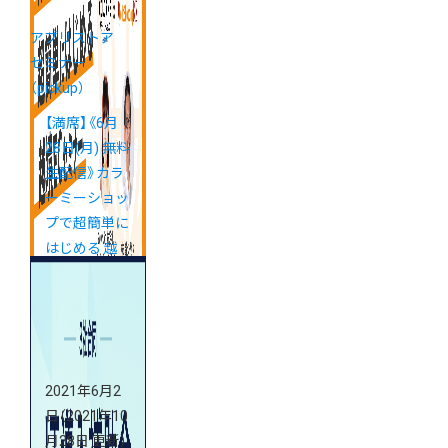
アプリストア
セミナー
（pickup）
【満席】《6月
28日(月) 無料
生配信》カラ
ーミーショッ
プで超簡単に
はじめる 越
境ECセミナ
ー
2021年6月2
日
（2021年10
月28日 更新）