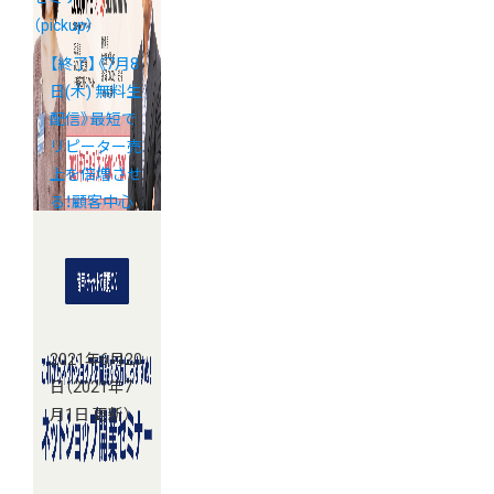
（pickup）
【終了】《7月8
日(木) 無料生
配信》最短で
リピーター売
上を倍増させ
る！顧客中心
CRM活用セミ
ナー
2021年6月20
日
（2021年7
月1日 更新）