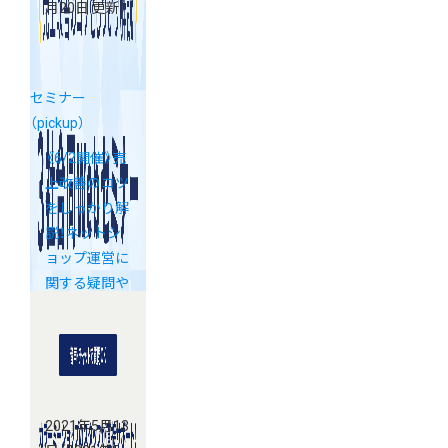
月20日 更新）
セミナー
（pickup）
《6/2開催》売
上改善のコツ
をしっかり解
説！ネットシ
ョップ運営に
関する疑問や
質問にお答え
するWebセミ
ナー
2021年5月13