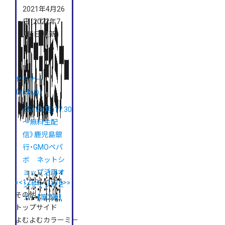
2021年4月26
日
（2022年7
月5日 更新）
セミナー
（pickup）
《5/10(月)17:30
～無料生配
信》鹿児島銀
行・GMOペパ
ボ ネットシ
ョップ活用オ
«
<
12
13
14
15
16
>
»
ンラインセミ
その他
ナー【第2弾】
トップサイド
よむよむカラーミー