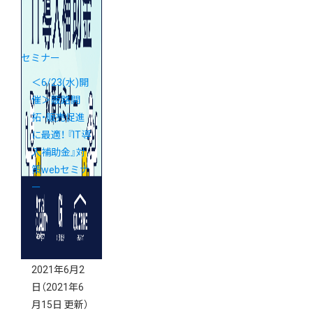
セミナー
＜6/23(水)開
催＞販路開
拓・販売促進
に最適！ 『IT導
入補助金』対
策webセミナ
ー
2021年6月2
日
（2021年6
月15日 更新）