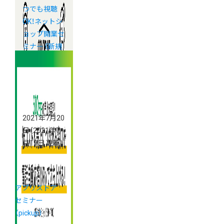
つでも視聴
OK！ネットシ
ョップ開業セ
ミナー《新規
出店者向け》
2021年7月20
日
（2021年7
月19日 更新）
アプリストア
セミナー
（pickup）