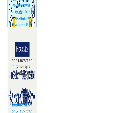
拓・販売促進
に最適！ 『IT導
入補助金』対
策webセミナ
ー
2021年7月30
日
（2021年7
月30日 更新）
セミナー
【無料配信】オ
ンラインでい