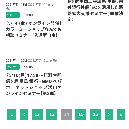
信》武生商工会議所 主催、福
2021年5月13日
（2021年5月14日 更
井銀行共催「ECを活用した販
新）
路拡大支援セミナー」開催決
セミナー
（pickup）
定！
【5/14 (金) オンライン開催】
カラーミーショップなんでも
相談セミナー【入退室自由】
2021年4月26日
（2022年7月5日 更新）
セミナー
（pickup）
《5/10(月)17:30～無料生配
信》鹿児島銀行・GMOペパ
ボ ネットショップ活用オ
ンラインセミナー【第2弾】
«
<
12
13
14
15
16
>
»