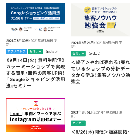
2021年8月30日
（2021年8月30日 更
2021年8月26日
（2021年9月29日 更
新）
新）
アプリストア
セミナー
（pickup）
セミナー
（pickup）
《9月14日(火) 無料生配信》
＜終了＞やれば売れる！売れ
カラーミーショップで実現
ているショップの分析デー
する簡単・無料の集客UP術！
タから学ぶ！集客ノウハウ勉
『Googleショッピング活用
強会
法』セミナー
2021年8月5日
（2021年10月28日 更
新）
セミナー
＜8/26(木)開催＞販路開拓・