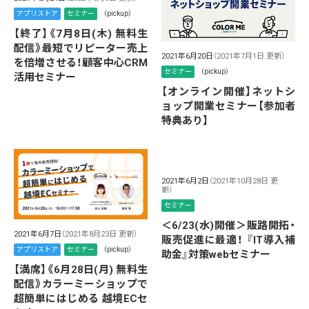
アプリストア
セミナー
（pickup）
【終了】《7月8日(木) 無料生
配信》最短でリピーター売上
2021年6月20日
（2021年7月1日 更新）
を倍増させる！顧客中心CRM
セミナー
（pickup）
活用セミナー
【オンライン開催】ネットシ
ョップ開業セミナー【参加者
特典あり】
2021年6月2日
（2021年10月28日 更
新）
セミナー
＜6/23(水)開催＞販路開拓・
2021年6月7日
（2021年8月23日 更新）
販売促進に最適！ 『IT導入補
アプリストア
セミナー
（pickup）
助金』対策webセミナー
【満席】《6月28日(月) 無料生
配信》カラーミーショップで
超簡単にはじめる 越境ECセ