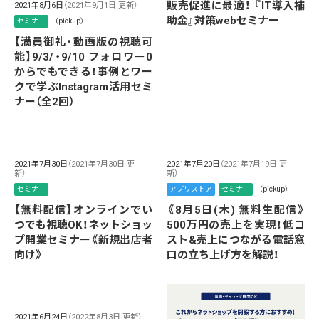
販売促進に最適！ 『IT導入補
2021年8月6日
（2021年9月1日 更新）
助金』対策webセミナー
セミナー
（pickup）
【満員御礼・動画版の視聴可
能】9/3/・9/10 フォロワー0
からでもできる！事例とワー
クで学ぶInstagram活用セミ
ナー（全2回）
2021年7月30日
（2021年7月30日 更
2021年7月20日
（2021年7月19日 更
新）
新）
セミナー
アプリストア
セミナー
（pickup）
【無料配信】オンラインでい
《8月5日(木) 無料生配信》
つでも視聴OK！ネットショッ
500万円の売上を実現！低コ
プ開業セミナー《新規出店者
スト&売上につながる電話窓
向け》
口の立ち上げ方を解説！
2021年6月24日
（2022年8月3日 更新）