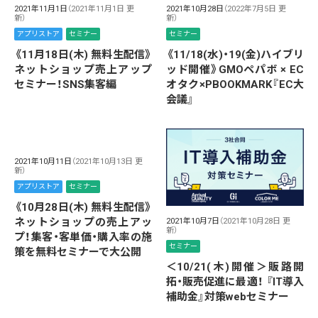
2021年11月1日
（2021年11月1日 更
2021年10月28日
（2022年7月5日 更
新）
新）
アプリストア
セミナー
セミナー
《11月18日(木) 無料生配信》
《11/18(水)・19(金)ハイブリ
ネットショップ売上アップ
ッド開催》GMOペパボ × EC
セミナー！SNS集客編
オタク×PBOOKMARK『EC大
会議』
2021年10月11日
（2021年10月13日 更
新）
アプリストア
セミナー
《10月28日(木) 無料生配信》
ネットショップの売上アッ
2021年10月7日
（2021年10月28日 更
新）
プ！集客・客単価・購入率の施
セミナー
策を無料セミナーで大公開
＜10/21(木)開催＞販路開
拓・販売促進に最適！ 『IT導入
補助金』対策webセミナー