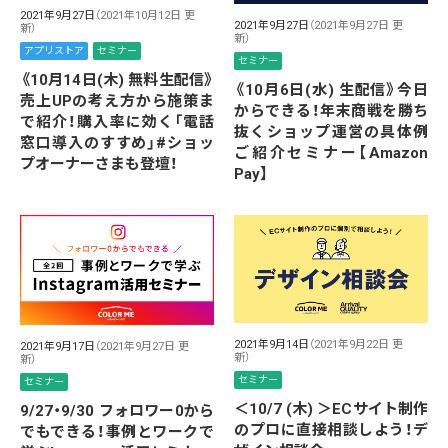
2021年9月27日
（2021年10月12日 更
2021年9月27日
（2021年9月27日 更
新）
新）
アプリストア
セミナー
セミナー
《10月14日(木) 無料生配信》
《10月6日(水) 生配信》今日
売上UPの考え方から施策ま
からできる！年末商戦を勝ち
で紹介！購入率に効く「電話
抜くショップ運営の具体例
窓口導入のすすめ」#ショッ
ご紹介セミナー【Amazon
プオーナーさまも登壇！
Pay】
2021年9月14日
（2021年9月22日 更
2021年9月17日
（2021年9月27日 更
新）
新）
セミナー
セミナー
＜10/7 (木) ＞ECサイト制作
9/27・9/30 フォロワー0から
のプロに直接相談しよう！デ
でもできる！事例とワークで