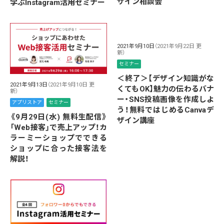
ザイン相談会
学ぶInstagram活用セミナー
2021年9月10日
（2021年9月22日 更
新）
セミナー
＜終了＞【デザイン知識がな
2021年9月13日
（2021年9月10日 更
くてもOK】魅力の伝わるバナ
新）
ー・SNS投稿画像を作成しよ
アプリストア
セミナー
う！無料ではじめるCanvaデ
《9月29日(水) 無料生配信》
ザイン講座
「Web接客」で売上アップ！カ
ラーミーショップでできる
ショップに合った接客法を
解説！