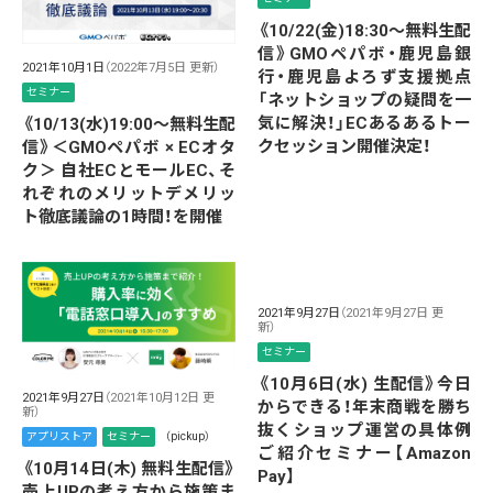
《10/22(金)18:30～無料生配
信》GMOペパボ・鹿児島銀
2021年10月1日
（2022年7月5日 更新）
行・鹿児島よろず支援拠点
セミナー
「ネットショップの疑問を一
気に解決！」ECあるあるトー
《10/13(水)19:00～無料生配
クセッション開催決定！
信》＜GMOペパボ × ECオタ
ク＞ 自社ECとモールEC、そ
れぞれのメリットデメリッ
ト徹底議論の1時間！を開催
2021年9月27日
（2021年9月27日 更
新）
セミナー
《10月6日(水) 生配信》今日
2021年9月27日
（2021年10月12日 更
からできる！年末商戦を勝ち
新）
抜くショップ運営の具体例
アプリストア
セミナー
（pickup）
ご紹介セミナー【Amazon
《10月14日(木) 無料生配信》
Pay】
売上UPの考え方から施策ま