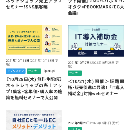
ネットショップ売上アップ
ッド開催》GMOペパボ × EC
セミナー！SNS集客編
オタク×PBOOKMARK『EC大
会議』
2021年10月11日
（2021年10月13日 更
2021年10月7日
（2021年10月28日 更
新）
新）
アプリストア
セミナー
（pickup）
セミナー
《10月28日(木) 無料生配信》
＜10/21(木)開催＞販路開
ネットショップの売上アッ
拓・販売促進に最適！ 『IT導入
プ！集客・客単価・購入率の施
補助金』対策webセミナー
策を無料セミナーで大公開
2021年9月28日
（2022年7月5日 更新）
セミナー