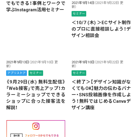
でもできる！事例とワークで
2021年9月14日
（2021年9月22日 更
新）
学ぶInstagram活用セミナー
セミナー
＜10/7 (木) ＞ECサイト制作
のプロに直接相談しよう！デ
ザイン相談会
2021年9月13日
（2021年9月10日 更
2021年9月10日
（2021年9月22日 更
新）
新）
アプリストア
セミナー
セミナー
《9月29日(水) 無料生配信》
＜終了＞【デザイン知識がな
「Web接客」で売上アップ！カ
くてもOK】魅力の伝わるバナ
ラーミーショップでできる
ー・SNS投稿画像を作成しよ
ショップに合った接客法を
う！無料ではじめるCanvaデ
解説！
ザイン講座