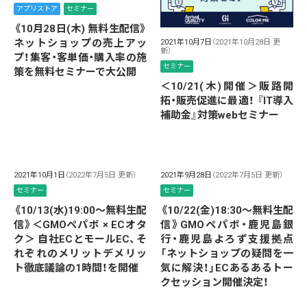
アプリストア
セミナー
《10月28日(木) 無料生配信》
ネットショップの売上アッ
2021年10月7日
（2021年10月28日 更
新）
プ！集客・客単価・購入率の施
セミナー
策を無料セミナーで大公開
＜10/21(木)開催＞販路開
拓・販売促進に最適！ 『IT導入
補助金』対策webセミナー
2021年10月1日
（2022年7月5日 更新）
2021年9月28日
（2022年7月5日 更新）
セミナー
セミナー
《10/13(水)19:00～無料生配
《10/22(金)18:30～無料生配
信》＜GMOペパボ × ECオタ
信》GMOペパボ・鹿児島銀
ク＞ 自社ECとモールEC、そ
行・鹿児島よろず支援拠点
れぞれのメリットデメリッ
「ネットショップの疑問を一
ト徹底議論の1時間！を開催
気に解決！」ECあるあるトー
クセッション開催決定！