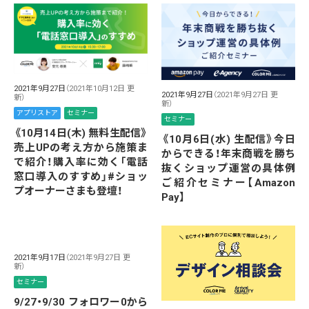
2021年9月27日
（2021年10月12日 更
2021年9月27日
（2021年9月27日 更
新）
新）
アプリストア
セミナー
セミナー
《10月14日(木) 無料生配信》
《10月6日(水) 生配信》今日
売上UPの考え方から施策ま
からできる！年末商戦を勝ち
で紹介！購入率に効く「電話
抜くショップ運営の具体例
窓口導入のすすめ」#ショッ
ご紹介セミナー【Amazon
プオーナーさまも登壇！
Pay】
2021年9月17日
（2021年9月27日 更
新）
セミナー
9/27・9/30 フォロワー0から