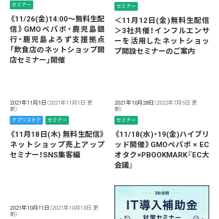
セミナー
セミナー
《11/26(金)14:00～無料生配
＜11月12日(金)無料生配信
信》GMOペパボ・鹿児島銀
＞3社共催！インフルエンサ
行・鹿児島よろず支援拠点
ーを活用したネットショッ
「飲食店のネットショップ開
プ開設セミナーのご案内
店セミナー」開催
2021年11月1日
（2021年11月1日 更
2021年10月28日
（2022年7月5日 更
新）
新）
アプリストア
セミナー
セミナー
《11月18日(木) 無料生配信》
《11/18(水)・19(金)ハイブリ
ネットショップ売上アップ
ッド開催》GMOペパボ × EC
セミナー！SNS集客編
オタク×PBOOKMARK『EC大
会議』
2021年10月11日
（2021年10月13日 更
新）