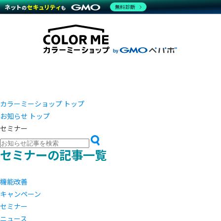
商材一覧を見る
無料診断
越境E
代行
運営サポート
機能一覧を見る
プラ
事例
料金
事例
ブラン
デザイ
サポート一覧を見る
プレミ
事例イ
プラン・料金一覧を見る
さまざ
設定代
お役立ち資料を見る
ラージ
ショッ
売上に
開発・
レギュ
ショッ
カラーミーショップ トップ
お知らせ トップ
顧客ロ
セミナー
モバイ
セミナーの記事一覧
複数店
機能改善
キャンペーン
セミナー
ニュース