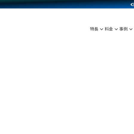
C（海外販売）
雑貨販売
サービスを見る
運営ノウハウを見る
ンを見る
を見る
プランを比較する
事例資料をみる
ディングの強化
ン制作代行
イベント・セミナー
アム
ンタビュー
料金シミュレーション
食品
特長
料金
事例
まな販売方法
行
コミュニティイベントCarty
プ事例
他社サービスとの比較
ファッション
つながる集客
API連携代行
よむよむカラーミー
ラー
雑貨
ピングカート
YouTubeチャンネル
イヤリティを向上
ルアプリ
舗との連携