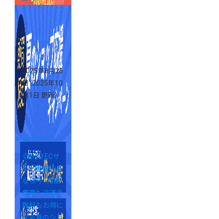
ーン
2025年8月25
日
（2025年10
月1日 更新）
キャンペーン
《終了》ECサ
イト開設する
なら今！ 月額
費用も決済手
数料もお得に
なる夏のショ