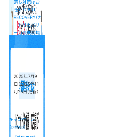
落ち対策はお
任せ「CART
RECOVERY（カ
ートリカバリ
ー）」長期間無
料お試しキャ
ンペーン
2025年7月9
日
（2025年11
月26日 更新）
キャンペーン
（pickup）