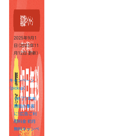
人気のアプリ
キャンペーン
2025年9月1
日
（2025年11
月12日 更新）
キャンペーン
（pickup）
《終了》年末
商戦の集客
に！広告ご利
用料金 初月
無料キャンペ