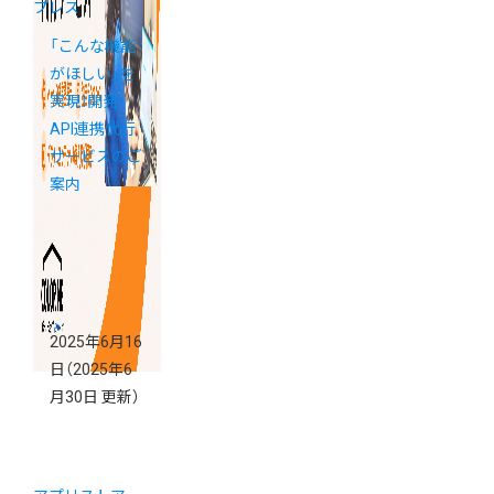
プレス
「こんな機能
がほしい」を
実現！開発・
API連携代行
サービスのご
案内
2025年6月16
日
（2025年6
月30日 更新）