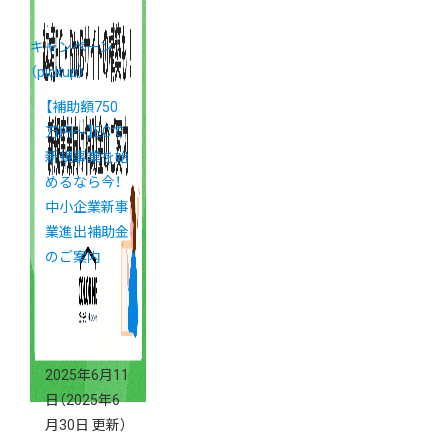
キャンペーン
（pickup）
【補助額750
万円〜】ECで
新規事業を始
めるなら今！
中小企業新事
業進出補助金
のご案内
2025年6月11
日
（2025年6
月30日 更新）