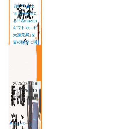
《終了》最大
10万円分当た
る！「Amazon
ギフトカード
大還元祭」を
夏の販促に活
用しましょう
2025年6月18
日
（2025年10
月20日 更新）
キャンペーン